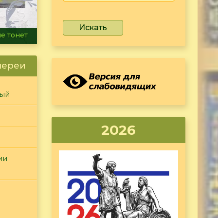
Искать
ammer
лереи
ный
2026
ии