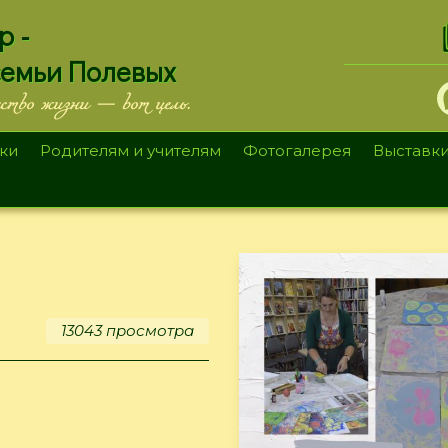
.
р -
семьи Полевых
ество жизни — вот цель.
ки
Родителям и учителям
Фотогалерея
Выставк
13043 просмотра