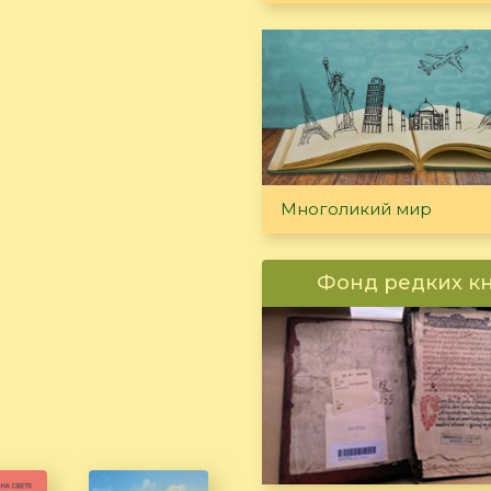
Многоликий мир
Фонд редких к