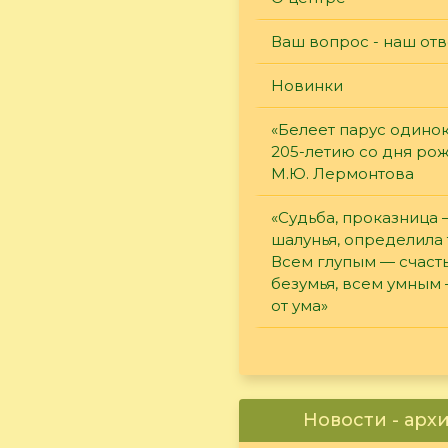
Ваш вопрос - наш отв
Новинки
«Белеет парус одинок
205-летию со дня ро
М.Ю. Лермонтова
«Судьба, проказница
шалунья, определила 
Всем глупым — счасть
безумья, всем умным
от ума»
Новости - арх