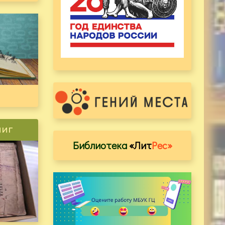
ниг
Библиотека
«Лит
Рес»