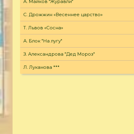
А. Майков "Журавли"
С. Дрожжин «Весеннее царство»
Т. Львов «Сосна»
А. Блок "На лугу"
З. Александрова "Дед Мороз"
Л. Луканова ***