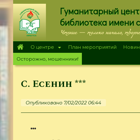
Перейти
Гуманитарный цент
к
основному
библиотека имени 
содержанию
Чтение — только начало, творч
О центре
План мероприятий
Новин
Осторожно, мошенники!
С. Есенин ***
Опубликовано 7/02/2022 06:44
***