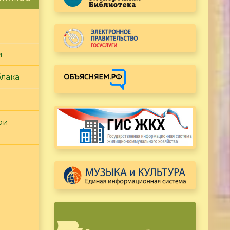
и
блака
ри