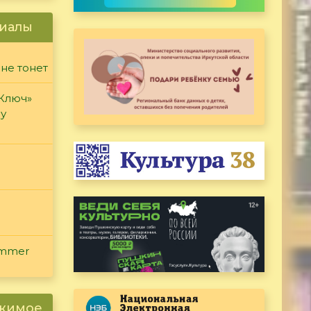
иалы
 не тонет
«Ключ»
ду
ammer
ржимое