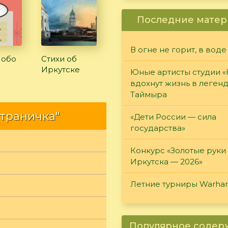
Последние матер
В огне не горит, в воде
 обо
Стихи об
Иркутске
Юные артисты студии 
вдохнут жизнь в леген
Таймыра
страничка"
«Дети России — сила
государства»
Конкурс «Золотые руки
Иркутска — 2026»
Летние турниры Warh
Популярное соде