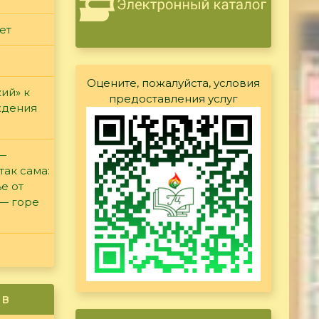
ет
Оцените, пожалуйста, условия
ий» к
предоставления услуг
ждения
 —
так сама:
е от
 — горе
ив