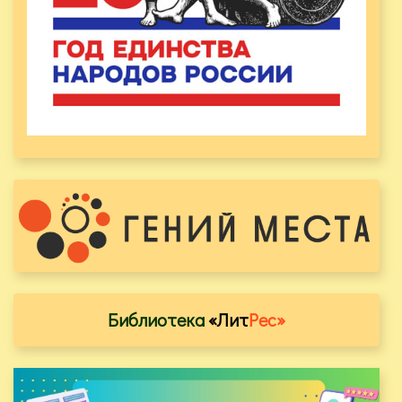
Библиотека
«Лит
Рес»