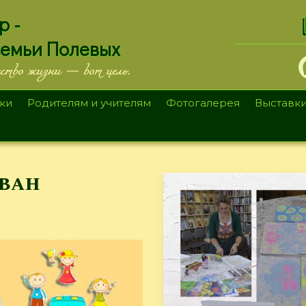
.
р -
семьи Полевых
ество жизни — вот цель.
ки
Родителям и учителям
Фотогалерея
Выставк
ван