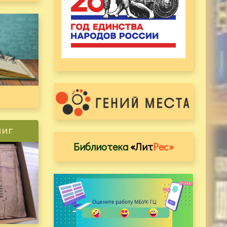
ниг
Библиотека
«Лит
Рес»