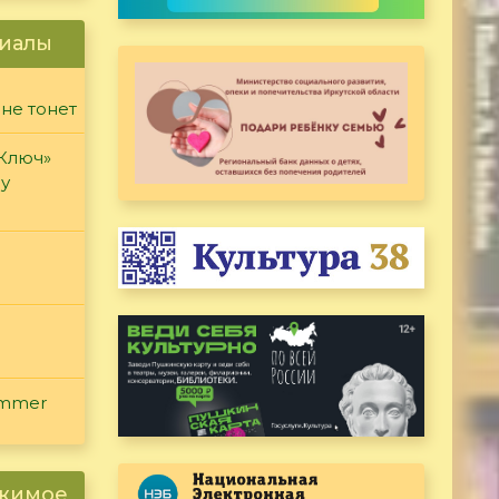
иалы
 не тонет
«Ключ»
ду
ammer
ржимое