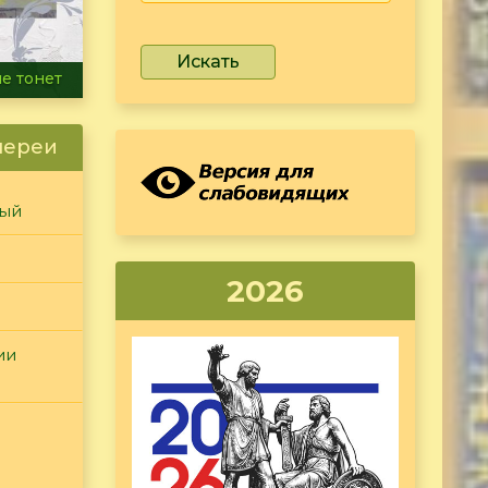
Искать
ammer
лереи
ный
2026
ии