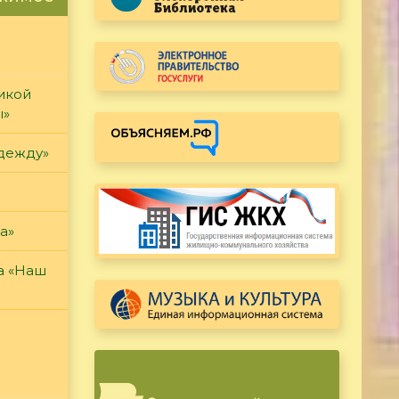
икой
ы»
дежду»
а»
а «Наш