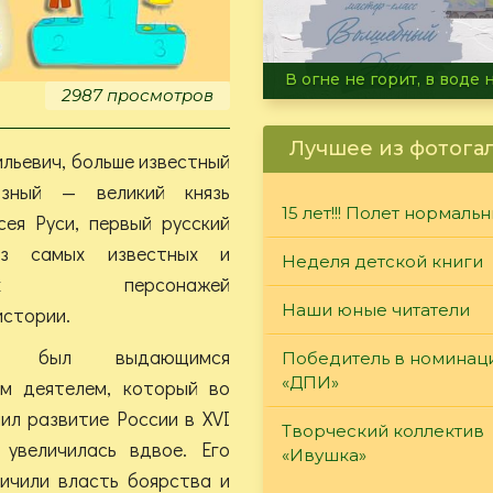
Летние турниры Warh
2987 просмотров
Лучшее из фотога
ильевич, больше известный
зный — великий князь
15 лет!!! Полет нормаль
сея Руси, первый русский
из самых известных и
Неделя детской книги
чивых персонажей
Наши юные читатели
истории.
 был выдающимся
Победитель в номинац
«ДПИ»
ым деятелем, который во
ил развитие России в XVI
Творческий коллектив
увеличилась вдвое. Его
«Ивушка»
ичили власть боярства и