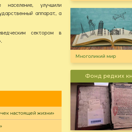
е население, улучшили
сударственный аппарат, а
еведческим сектором в
.
Многоликий мир
Фонд редких к
очек настоящей жизни»
»