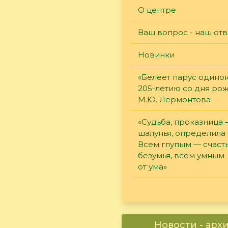
О центре
Ваш вопрос - наш отв
Новинки
«Белеет парус одинок
205-летию со дня ро
М.Ю. Лермонтова
«Судьба, проказница
шалунья, определила 
Всем глупым — счасть
безумья, всем умным
от ума»
Новости - арх