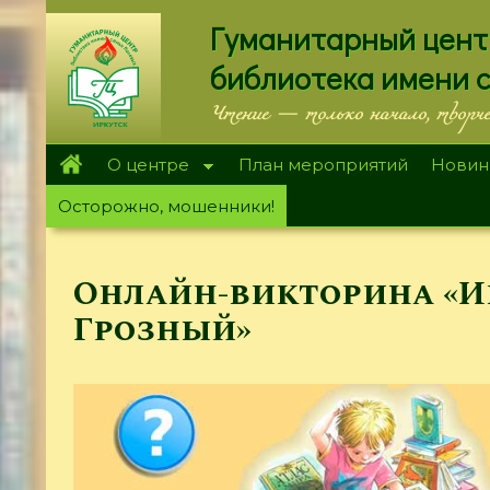
Перейти
Гуманитарный цент
к
основному
библиотека имени 
содержанию
Чтение — только начало, творч
О центре
План мероприятий
Новин
Осторожно, мошенники!
Онлайн-викторина «И
Грозный»