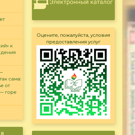
ет
Оцените, пожалуйста, условия
предоставления услуг
ий» к
ждения
 —
так сама:
е от
 — горе
ив