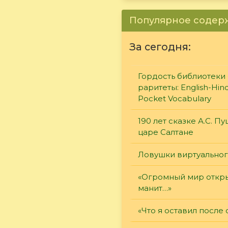
Популярное соде
За сегодня:
Гордость библиотеки 
раритеты: English-Hind
Pocket Vocabulary
190 лет сказке А.С. П
царе Салтане
Ловушки виртуально
«Огромный мир откры
манит…»
«Что я оставил после 