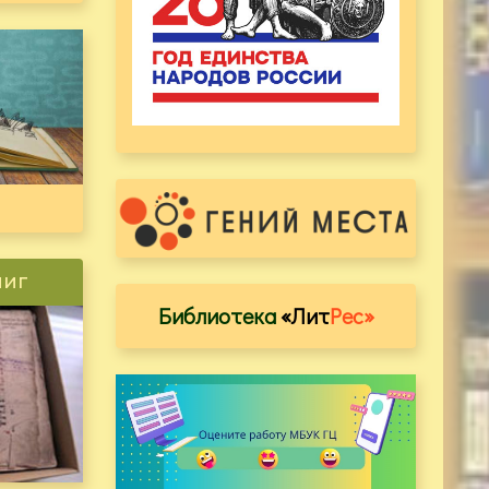
ниг
Библиотека
«Лит
Рес»