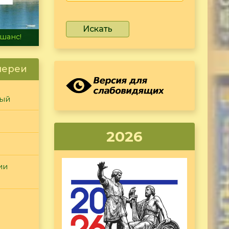
Искать
не тонет
лереи
ный
2026
ии