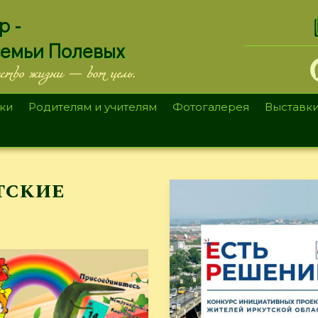
.
р -
семьи Полевых
ество жизни — вот цель.
ки
Родителям и учителям
Фотогалерея
Выставк
тские