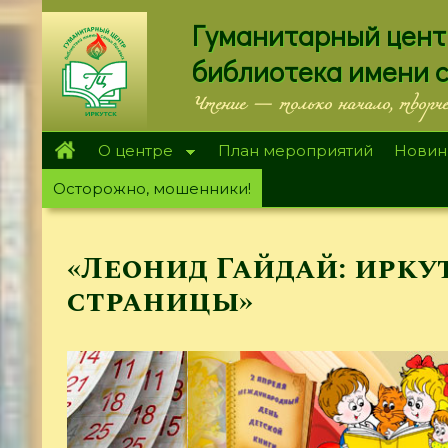
Перейти
Гуманитарный цент
к
основному
библиотека имени 
содержанию
Чтение — только начало, творч
О центре
План мероприятий
Новин
Осторожно, мошенники!
«Леонид Гайдай: ирку
страницы»