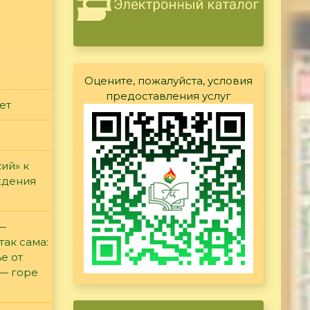
Оцените, пожалуйста, условия
предоставления услуг
ет
ий» к
ждения
 —
так сама:
е от
 — горе