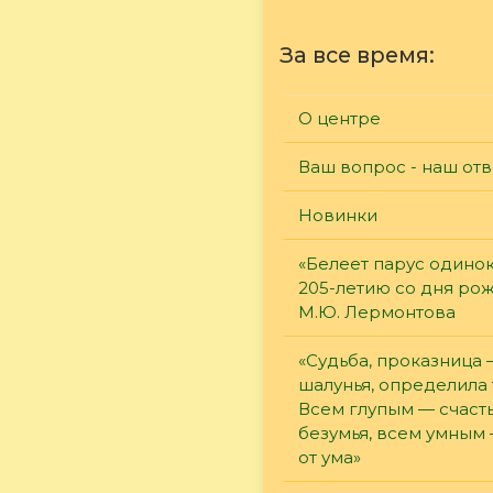
За все время:
О центре
Ваш вопрос - наш отв
Новинки
«Белеет парус одинок
205-летию со дня ро
М.Ю. Лермонтова
«Судьба, проказница
шалунья, определила 
Всем глупым — счасть
безумья, всем умным
от ума»