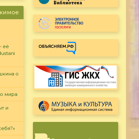
ржимое
- её
ustani
ушкина о
го мира
т и
себя?»