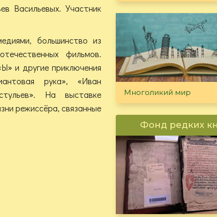
ев Васильевых. Участник
медиями, большинство из
отечественных фильмов.
«Ы» и другие приключения
иантовая рука», «Иван
Многоликий мир
тульев». На выставке
зни режиссёра, связанные
Фонд редких к