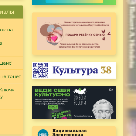
иалы
ок на
а
шанс!
 не тонет
«Ключ»
ду