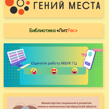
Библиотека
«Лит
Рес»