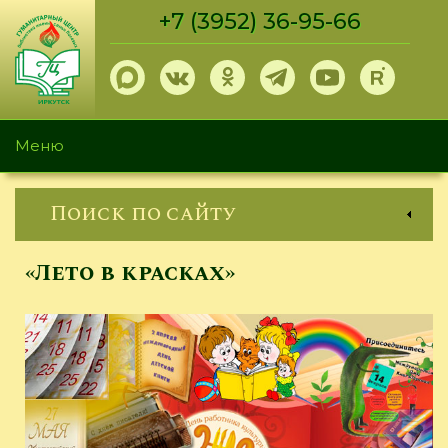
Перейти
+7 (3952) 36-95-66
к
основному
содержанию
Меню
Поиск по сайту
«Лето в красках»