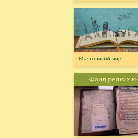
Многоликий мир
Фонд редких к