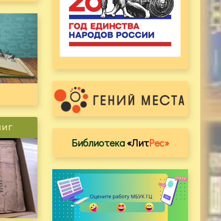
ниг
Библиотека
«Лит
Рес»