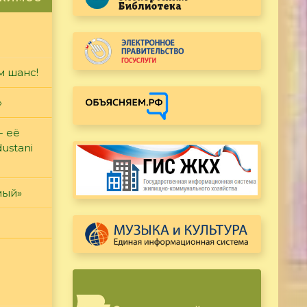
м шанс!
»
- её
ustani
мый»