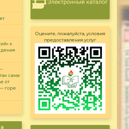
ет
Оцените, пожалуйста, условия
предоставления услуг
ий» к
ждения
 —
так сама:
е от
 — горе
ив