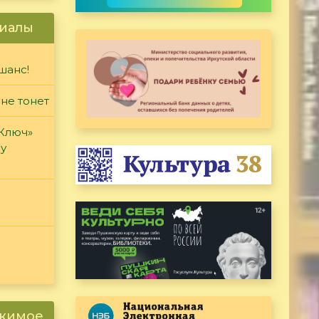
иалы
шанс!
 не тонет
«Ключ»
ду
ржимое