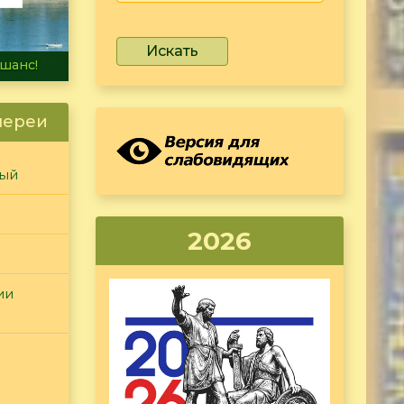
Искать
не тонет
лереи
ный
2026
ии