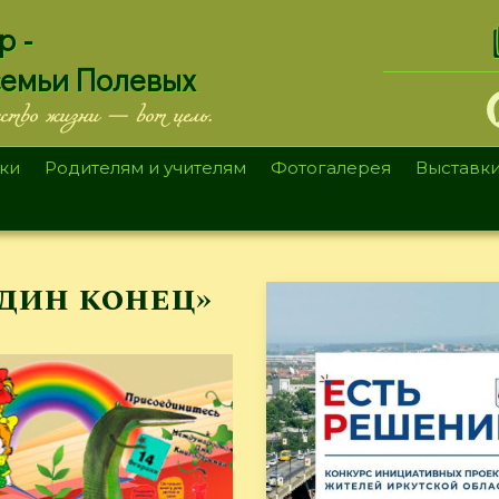
.
р -
семьи Полевых
ество жизни — вот цель.
ки
Родителям и учителям
Фотогалерея
Выставк
один конец»