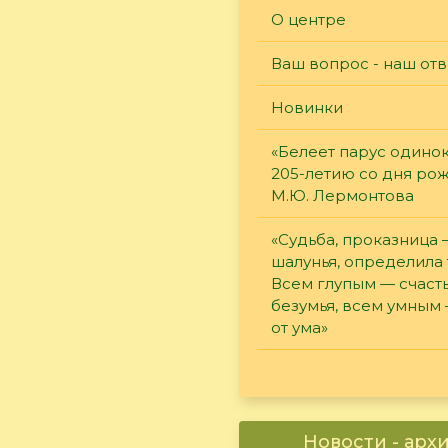
О центре
Ваш вопрос - наш отв
Новинки
«Белеет парус одинок
205-летию со дня ро
М.Ю. Лермонтова
«Судьба, проказница
шалунья, определила 
Всем глупым — счасть
безумья, всем умным
от ума»
Новости - арх