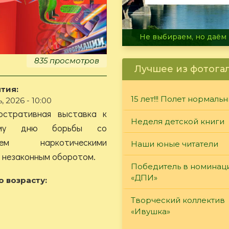
В огне не горит, в воде 
835 просмотров
Лучшее из фотога
тия:
15 лет!!! Полет нормаль
, 2026 - 10:00
юстративная выставка к
Неделя детской книги
ному дню борьбы со
ением наркотическими
Наши юные читатели
х незаконным оборотом.
Победитель в номинац
«ДПИ»
о возрасту:
Творческий коллектив
«Ивушка»