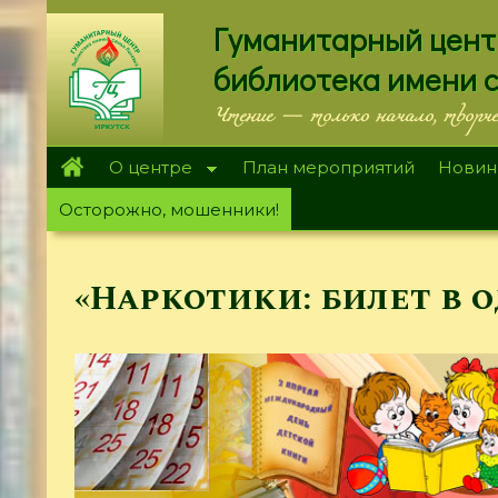
Перейти
Гуманитарный цент
к
основному
библиотека имени 
содержанию
Чтение — только начало, творч
О центре
План мероприятий
Новин
Осторожно, мошенники!
«Наркотики: билет в 