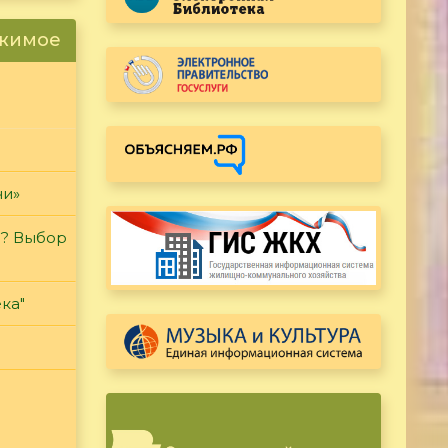
ржимое
чи»
и? Выбор
ка"