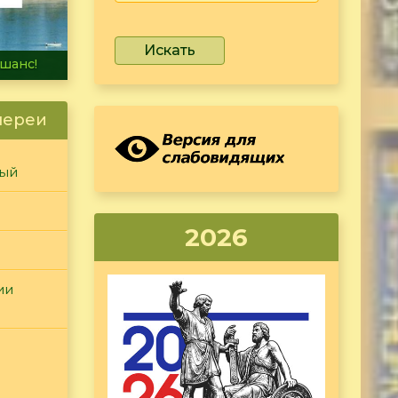
Искать
не тонет
лереи
ный
2026
ии