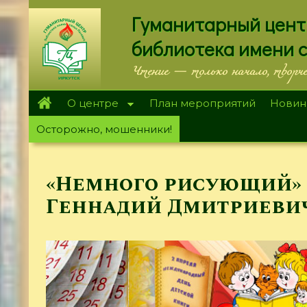
Перейти
Гуманитарный цент
к
основному
библиотека имени 
содержанию
Чтение — только начало, творч
О центре
План мероприятий
Новин
Осторожно, мошенники!
«Немного рисующий»
Геннадий Дмитриевич 