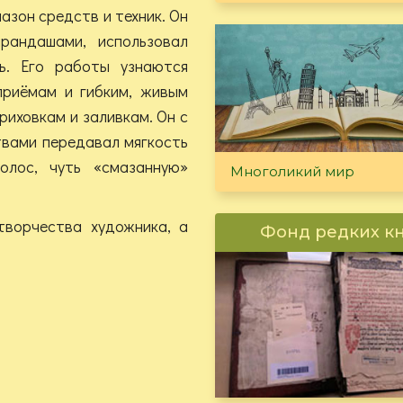
азон средств и техник. Он
рандашами, использовал
ль. Его работы узнаются
приёмам и гибким, живым
риховкам и заливкам. Он с
твами передавал мягкость
олос, чуть «смазанную»
Многоликий мир
творчества художника, а
Фонд редких к