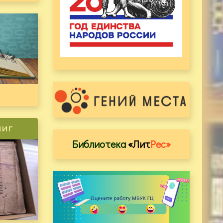
ниг
Библиотека
«Лит
Рес»