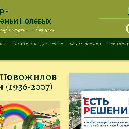
.
р -
семьи Полевых
ество жизни — вот цель.
ки
Родителям и учителям
Фотогалерея
Выставк
 Новожилов
(1936-2007)