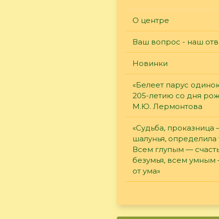
О центре
Ваш вопрос - наш отв
Новинки
«Белеет парус одинок
205-летию со дня ро
М.Ю. Лермонтова
«Судьба, проказница
шалунья, определила 
Всем глупым — счасть
безумья, всем умным
от ума»