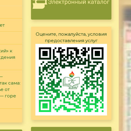
ет
Оцените, пожалуйста, условия
предоставления услуг
ий» к
ждения
 —
так сама:
е от
 — горе