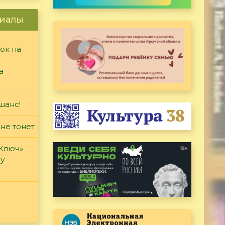
иалы
ок на
а
шанс!
 не тонет
«Ключ»
ду