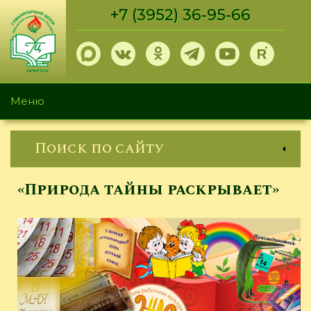
Перейти
+7 (3952) 36-95-66
к
основному
содержанию
Меню
Поиск по сайту
«Природа тайны раскрывает»