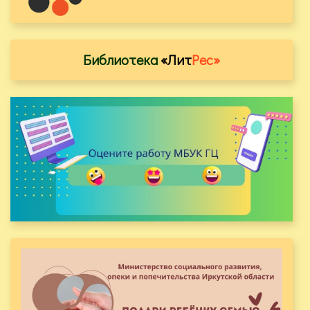
Библиотека
«Лит
Рес»