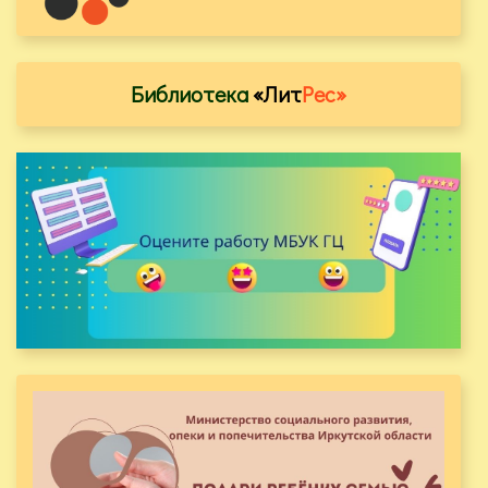
Библиотека
«Лит
Рес»