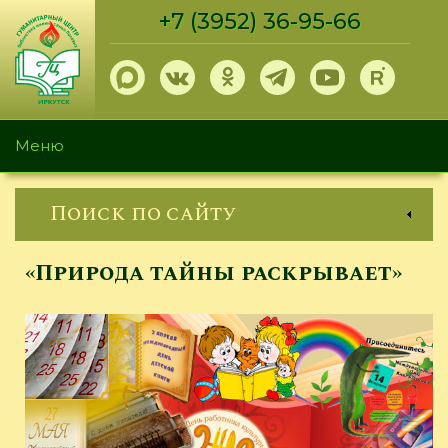
Перейти
+7 (3952) 36-95-66
к
основному
содержанию
Меню
Поиск по сайту
«Природа тайны раскрывает»