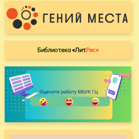
Библиотека
«Лит
Рес»