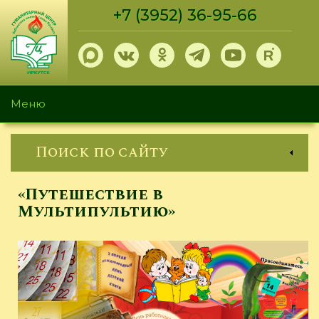
Перейти
+7 (3952) 36-95-66
к
основному
содержанию
Меню
Поиск по сайту
«Путешествие в
Мультипультию»