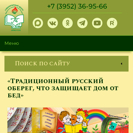
Перейти
+7 (3952) 36-95-66
к
основному
содержанию
Меню
Поиск по сайту
«Традиционный русский
оберег, что защищает дом от
бед»