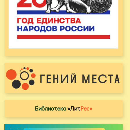
Библиотека
«Лит
Рес»