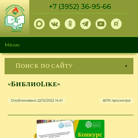
Перейти
+7 (3952) 36-95-66
к
основному
содержанию
Меню
Поиск по сайту
«БиблиоLike»
Опубликовано 22/12/2022 14:41
6074 просмотра