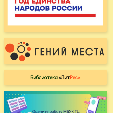
Библиотека
«Лит
Рес»