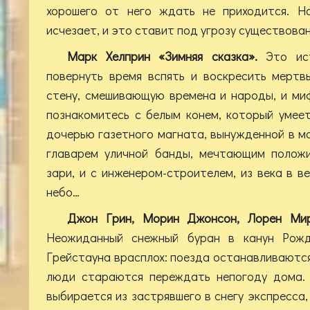
хорошего от него ждать не приходится. Н
исчезает, и это ставит под угрозу существован
Марк Хелприн «Зимняя сказка».
Это ис
повернуть время вспять и воскресить мертв
стену, смешивающую времена и народы, и ми
познакомитесь с белым конем, который умеет
дочерью газетного магната, вынужденной в мо
главарем уличной банды, мечтающим положи
зари, и с инженером-строителем, из века в в
небо…
Джон Грин, Морин Джонсон, Лорен Мир
Неожиданный снежный буран в канун Рожд
Грейстауна врасплох: поезда останавливаются,
люди стараются переждать непогоду дома. 
выбирается из застрявшего в снегу экспресса