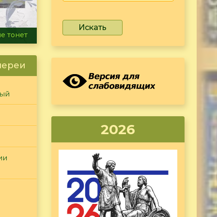
Искать
ammer
лереи
ный
2026
ии