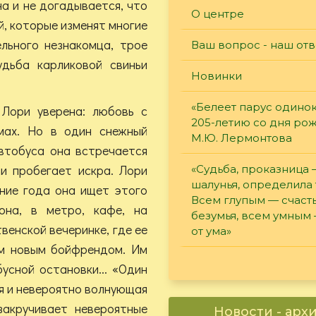
на и не догадывается, что
О центре
й, которые изменят многие
льного незнакомца, трое
Ваш вопрос - наш отв
удьба карликовой свиньи
Новинки
«Белеет парус одинок
.
Лори уверена: любовь с
205-летию со дня ро
мах. Но в один снежный
М.Ю. Лермонтова
автобуса она встречается
и пробегает искра. Лори
«Судьба, проказница
шалунья, определила 
ение года она ищет этого
Всем глупым — счасть
она, в метро, кафе, на
безумья, всем умным
венской вечеринке, где ее
от ума»
им новым бойфрендом. Им
усной остановки... «Один
ая и невероятно волнующая
закручивает невероятные
Новости - арх