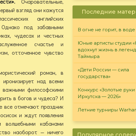
вести».
Очаровательные,
первый взгляд они кажутся
Последние матер
ссических английских
. Однако под забавными
В огне не горит, в воде
иках, чудесах и честных
Юные артисты студии 
аслуженное счастье и
вдохнут жизнь в леген
гизм, отточенное чувство
Таймыра
«Дети России — сила
ористический роман, в
государства»
 иронизирует над всеми
я важными философскими
Конкурс «Золотые руки
Иркутска — 2026»
ерить в богов и чудеса? И
ре все отмечают праздник
Летние турниры Warh
осисок и ждут появления
и волшебными кабанами
ство наоборот — ничего
Популярное соде