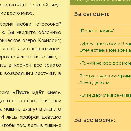
о однажды Санта-Хрякус
ие всего мира.
За сегодня:
тория любви, способной
"Полеты наяву"
ых. Вы увидите облачную
фическое озеро Кохирайс;
«Иркутяне в боях Вел
 летать, и с красавицей-
Отечественной войн
роз ночевать на крыше, с
«Гений на все времен
ть в карман все золото
ек возводящим лестницу в
Виртуальна викторин
Ален Делон»
акл «Пусть идёт снег».
«Они дарили всем на
ества застает жителей
 машины вязнут в снегу, а
И лишь храбрая девушка
За все время:
, чтобы посидеть в тишине