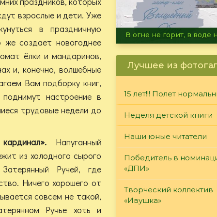
имних праздников, которых
дут взрослые и дети. Уже
кунуться в праздничную
Летние турниры Warh
о же создает новогоднее
омат ёлки и мандаринов,
Лучшее из фотога
ах и, конечно, волшебные
агаем Вам подборку книг,
15 лет!!! Полет нормаль
 поднимут настроение в
шиеся трудовые недели до
Неделя детской книги
Наши юные читатели
 кардинал».
Напуганный
ежит из холодного сырого
Победитель в номинац
Затерянный Ручей, где
«ДПИ»
ство. Ничего хорошего от
Творческий коллектив
зывается совсем не такой,
«Ивушка»
терянном Ручье хоть и