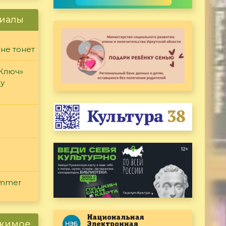
иалы
 не тонет
«Ключ»
ду
ammer
ржимое