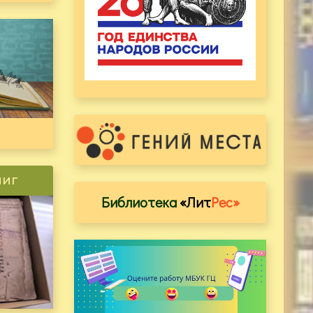
ниг
Библиотека
«Лит
Рес»