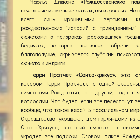
Чарльз Диккенс «Рождественские по
печальные и смешные сказки для взрослых. На 
всего лишь ироничными версиями кла
рождественских "историй с привидениями"
сюжетами о призраках, раскаявшихся грешн
бедняках, которые внезапно обрели з
благополучие, скрывается глубокий психоло
сюжета и интриги.
Терри Пратчет «Санта-хрякус».
это юм
котором Терри Пратчетт, с одной стороны,
символами Рождества, а с другой, задаетс
вопросами. Что будет, если все перестанут в
вообще, что такое вера? В параллельном ми
Страшдества, украшают дом гирляндами из с
Санта-Хрякуса, который вместе со своим
украдет все подарки. Словом, такое Рожде