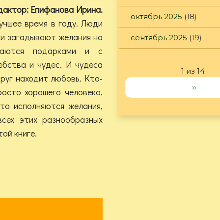
дактор: Епифанова Ирина.
октябрь 2025
(18)
учшее время в году. Люди
 и загадывают желания на
сентябрь 2025
(19)
саются подарками и с
ебства и чудес. И чудеса
1 из 14
друг находит любовь. Кто-
››
росто хорошего человека,
-то исполняются желания,
всех этих разнообразных
ой книге.