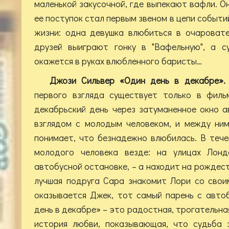
маленькой закусочной, где выпекают вафли. О
ее поступок стал первым звеном в цепи событи
жизни: одна девушка влюбиться в очаровате
друзей выиграют гонку в "Вафельную", а с
окажется в руках влюбленного баристы…
Джози Сильвер «Один день в декабре»
первого взгляда существует только в филь
декабрьский день через затуманенное окно 
взглядом с молодым человеком, и между ним
понимает, что безнадежно влюбилась. В теч
молодого человека везде: на улицах Лонд
автобусной остановке, – а находит на рождест
лучшая подруга Сара знакомит Лори со сво
оказывается Джек, тот самый парень с автоб
день в декабре» – это радостная, трогательн
история любви, показывающая, что судьба 