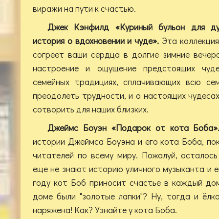
виражи на пути к счастью.
Джек Кэнфилд «Куриный бульон для ду
история о вдохновении и чуде».
Эта коллекци
согреет ваши сердца в долгие зимние вечер
настроение и ощущение предстоящих чуде
семейных традициях, сплачивающих всю сем
преодолеть трудности, и о настоящих чудеса
сотворить для наших близких.
Джеймс Боуэн «Подарок от кота Боба
истории Джеймса Боуэна и его кота Боба, п
читателей по всему миру. Пожалуй, осталос
еще не знают историю уличного музыканта и е
году кот Боб приносит счастье в каждый до
доме были "золотые лапки"? Ну, тогда и ёл
наряжена! Как? Узнайте у кота Боба.