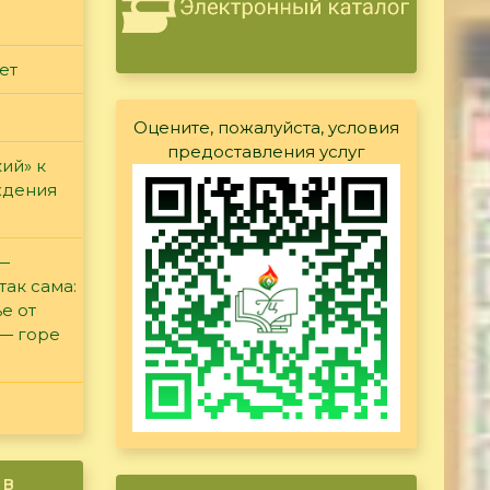
ет
Оцените, пожалуйста, условия
предоставления услуг
ий» к
ждения
 —
так сама:
е от
 — горе
ив