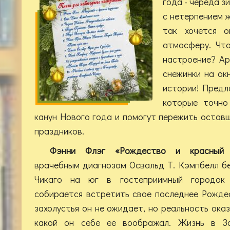
года - череда з
с нетерпением ж
так хочется о
атмосферу. Чт
настроение? Ар
снежинки на окн
истории! Предл
которые точно
канун Нового года и помогут пережить остав
праздников.
Фэнни Флэг «Рождество и красный
врачебным диагнозом Освальд Т. Кэмпбелл б
Чикаго на юг в гостеприимный городок 
собирается встретить свое последнее Рожде
захолустья он не ожидает, но реальность ока
какой он себе ее воображал. Жизнь в За