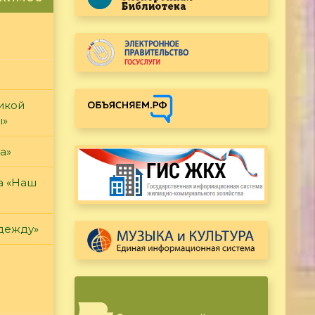
икой
ы»
а»
а «Наш
дежду»