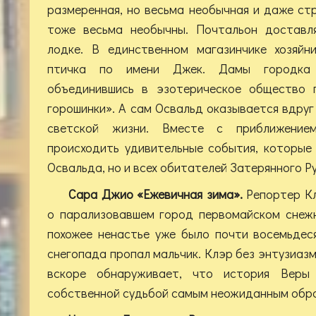
размеренная, но весьма необычная и даже ст
тоже весьма необычны. Почтальон доставл
лодке. В единственном магазинчике хозяйн
птичка по имени Джек. Дамы городка
объединившись в эзотерическое общество 
горошинки». А сам Освальд оказывается вдруг
светской жизни. Вместе с приближение
происходить удивительные события, которые
Освальда, но и всех обитателей Затерянного Ру
Сара Джио «Ежевичная зима».
Репортер К
о парализовавшем город первомайском снежн
похожее ненастье уже было почти восемьдес
снегопада пропал мальчик. Клэр без энтузиазм
вскоре обнаруживает, что история Веры
собственной судьбой самым неожиданным обра