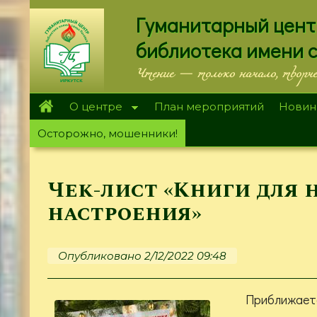
Перейти
Гуманитарный цент
к
основному
библиотека имени 
содержанию
Чтение — только начало, творч
О центре
План мероприятий
Новин
Осторожно, мошенники!
Чек-лист «Книги для 
настроения»
Опубликовано 2/12/2022 09:48
Приближаетс