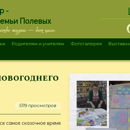
.
р -
семьи Полевых
ество жизни — вот цель.
ки
Родителям и учителям
Фотогалерея
Выставк
новогоднего
5119 просмотров
я самое сказочное время