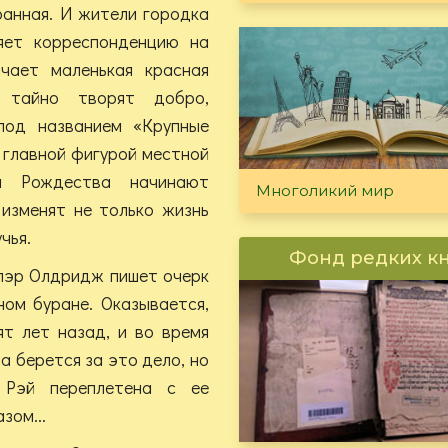
ранная. И жители городка
яет корреспонденцию на
ичает маленькая красная
 тайно творят добро,
под названием «Крупные
 главной фигурой местной
м Рождества начинают
Многоликий мир
 изменят не только жизнь
чья.
Фонд редких к
лэр Олдридж пишет очерк
ом буране. Оказывается,
ят лет назад, и во время
а берется за это дело, но
 Рэй переплетена с ее
зом...