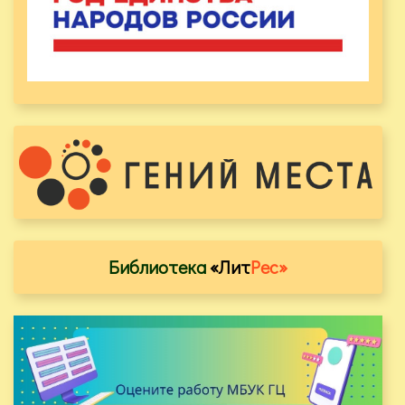
Библиотека
«Лит
Рес»