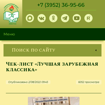
Перейти
+7 (3952) 36-95-66
к
основному
содержанию
Меню
Поиск по сайту
Чек-лист «Лучшая зарубежная
классика»
Опубликовано 2/08/2022 09:45
6052 просмотра