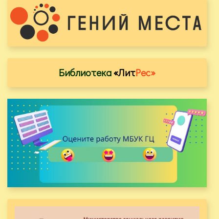
Библиотека
«Лит
Рес»