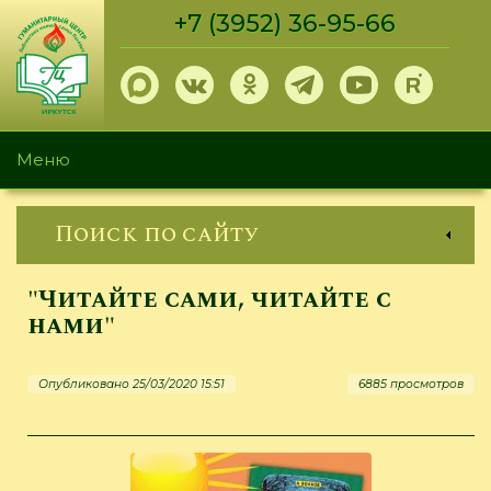
Перейти
+7 (3952) 36-95-66
к
основному
содержанию
Меню
Поиск по сайту
"Читайте сами, читайте с
нами"
Опубликовано 25/03/2020 15:51
6885 просмотров