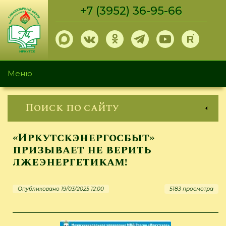
Перейти
+7 (3952) 36-95-66
к
основному
содержанию
Меню
Поиск по сайту
«Иркутскэнергосбыт»
призывает не верить
лжеэнергетикам!
Опубликовано 19/03/2025 12:00
5183 просмотра