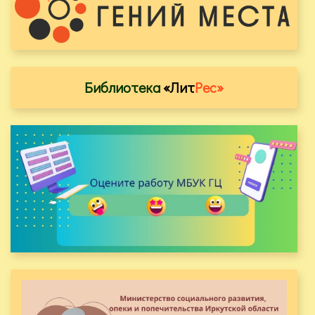
Библиотека
«Лит
Рес»