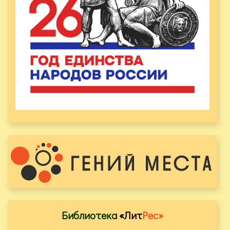
Библиотека
«Лит
Рес»