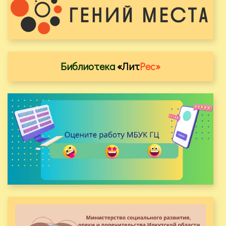
Библиотека
«Лит
Рес»