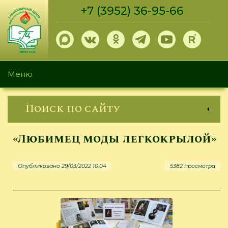
Перейти
+7 (3952) 36-95-66
к
основному
содержанию
Меню
Поиск по сайту
«Любимец моды легкокрылой»
Опубликовано 29/03/2022 10:04
5382 просмотра