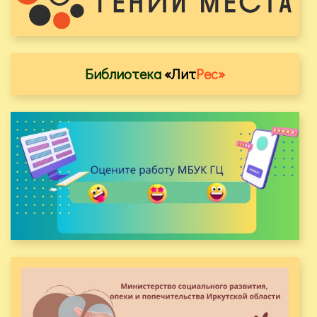
Библиотека
«Лит
Рес»