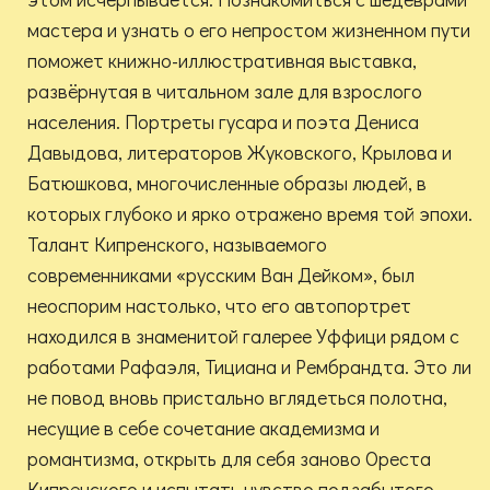
мастера и узнать о его непростом жизненном пути
поможет книжно-иллюстративная выставка,
развёрнутая в читальном зале для взрослого
населения. Портреты гусара и поэта Дениса
Давыдова, литераторов Жуковского, Крылова и
Батюшкова, многочисленные образы людей, в
которых глубоко и ярко отражено время той эпохи.
Талант Кипренского, называемого
современниками «русским Ван Дейком», был
неоспорим настолько, что его автопортрет
находился в знаменитой галерее Уффици рядом с
работами Рафаэля, Тициана и Рембрандта. Это ли
не повод вновь пристально вглядеться полотна,
несущие в себе сочетание академизма и
романтизма, открыть для себя заново Ореста
Кипренского и испытать чувство подзабытого