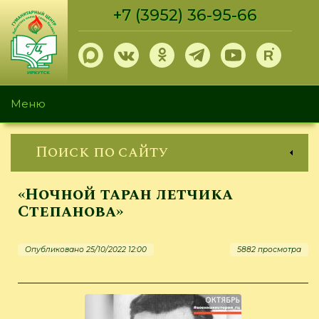
Перейти
+7 (3952) 36-95-66
к
основному
содержанию
Меню
Поиск по сайту
«Ночной таран летчика
Степанова»
Опубликовано 25/10/2022 12:00
5882 просмотра