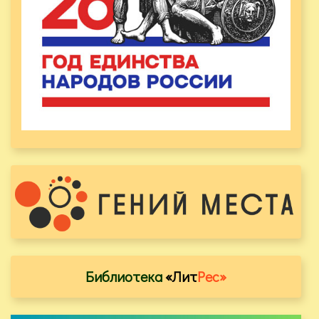
Библиотека
«Лит
Рес»