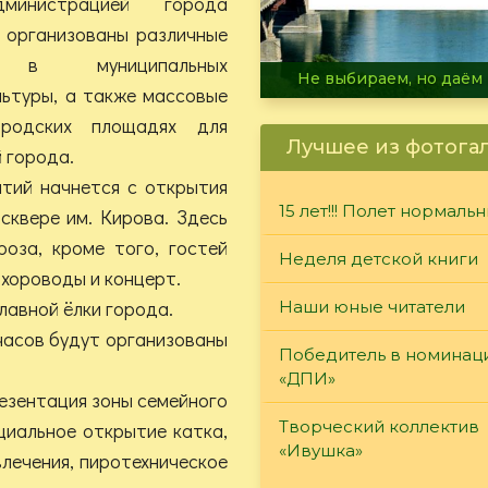
дминистрацией города
 организованы различные
я в муниципальных
В огне не горит, в воде 
льтуры, а также массовые
ородских площадях для
Лучшее из фотога
й города.
тий начнется с открытия
15 лет!!! Полет нормаль
сквере им. Кирова. Здесь
оза, кроме того, гостей
Неделя детской книги
 хороводы и концерт.
лавной ёлки города.
Наши юные читатели
 часов будут организованы
Победитель в номинац
«ДПИ»
презентация зоны семейного
Творческий коллектив
ициальное открытие катка,
«Ивушка»
лечения, пиротехническое