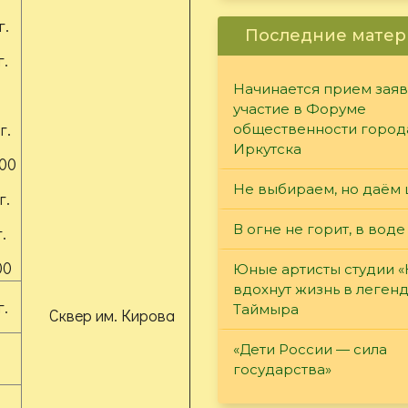
г.
Последние матер
г.
Начинается прием заяв
участие в Форуме
г.
общественности город
Иркутска
.00
Не выбираем, но даём 
г.
В огне не горит, в воде
.
00
Юные артисты студии 
вдохнут жизнь в леген
г.
Таймыра
Сквер им. Кирова
«Дети России — сила
государства»