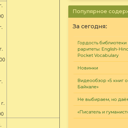
г.
Популярное соде
00
За сегодня:
г.
Гордость библиотеки 
г.
раритеты: English-Hind
Pocket Vocabulary
.00
Новинки
г.
Видеообзор «5 книг о
Байкале»
Не выбираем, но даё
 г.
«Писатель и гуманист
00
.