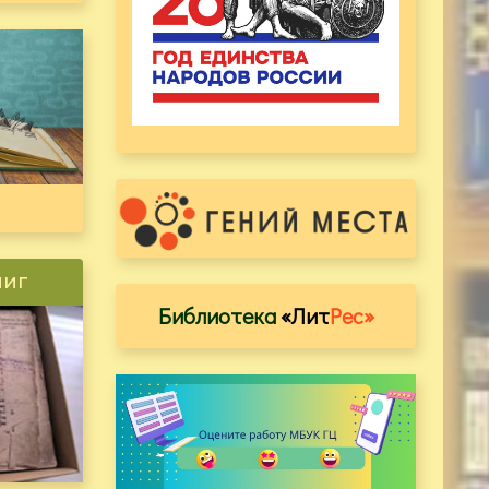
ниг
Библиотека
«Лит
Рес»