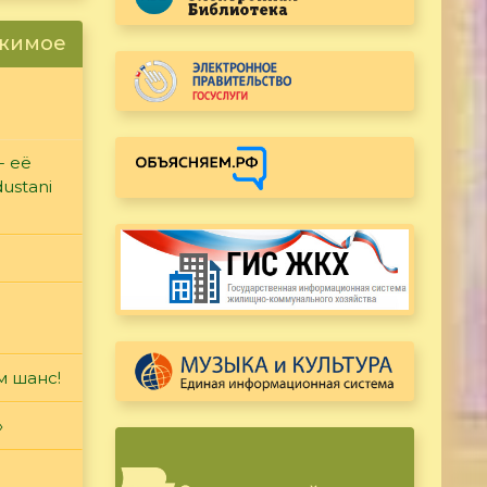
ржимое
- её
ustani
м шанс!
»