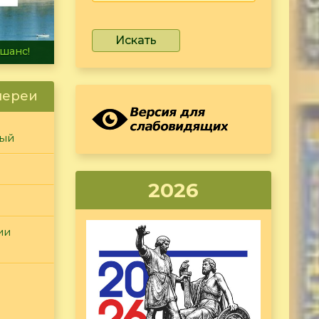
Искать
не тонет
лереи
ный
2026
ии