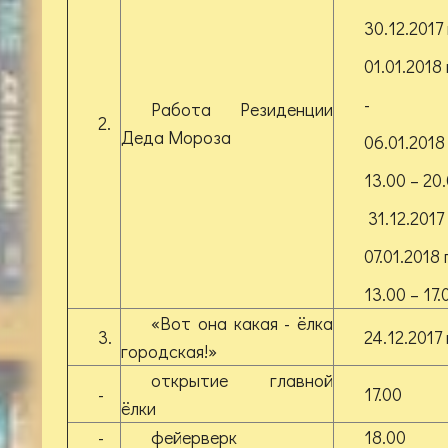
30.12.2017 
01.01.2018 
-
Работа Резиденции
2.
Деда Мороза
06.01.2018 
13.00 – 20
31.12.2017 
07.01.2018 г
13.00 – 17.
«Вот она какая - ёлка
3.
24.12.2017 
городская!»
открытие главной
-
17.00
ёлки
-
фейерверк
18.00