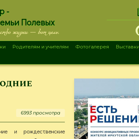
.
р -
семьи Полевых
ество жизни — вот цель.
ки
Родителям и учителям
Фотогалерея
Выставк
годние
6993 просмотра
ние и рождественские