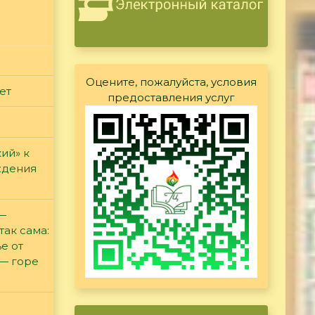
Оцените, пожалуйста, условия
ет
предоставления услуг
ий» к
ждения
 —
так сама:
е от
 — горе