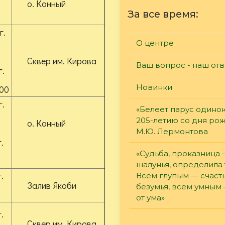
о. Конный
За все время:
г.
О центре
Сквер им. Кирова
Ваш вопрос - наш отв
г.
Новинки
.00
г.
«Белеет парус одинок
205-летию со дня ро
о. Конный
М.Ю. Лермонтова
.
«Судьба, проказница
шалунья, определила 
.
Всем глупым — счасть
Залив Якоби
безумья, всем умным
от ума»
.
Сквер им. Кирова