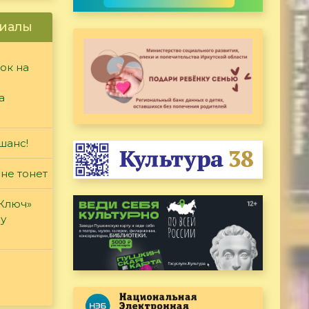
иалы
ок на
а
шанс!
 не тонет
«Ключ»
ду