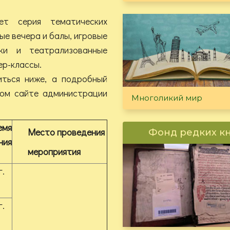
ет серия тематических
ые вечера и балы, игровые
ки и театрализованные
ер-классы.
ться ниже, а подробный
ном сайте администрации
Многоликий мир
емя
Место
проведения
Фонд редких к
ния
мероприятия
г.
г.