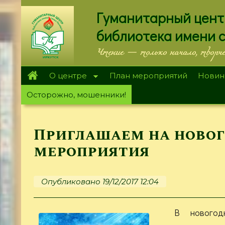
Перейти
Гуманитарный цент
к
основному
библиотека имени 
содержанию
Чтение — только начало, творч
О центре
План мероприятий
Новин
Осторожно, мошенники!
Приглашаем на ново
мероприятия
Опубликовано 19/12/2017 12:04
В новогод