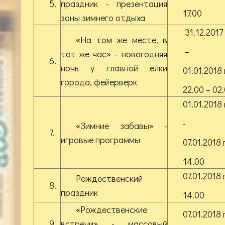
5.
праздник - презентация
17.00
зоны зимнего отдыха
31.12.2017 
«На том же месте, в
–
тот же час» – новогодняя
6.
ночь у главной елки
01.01.2018 
города, фейерверк
22.00 – 02
01.01.2018 
-
«Зимние забавы» -
7.
игровые программы
07.01.2018 г
14.00
07.01.2018 г
Рождественский
8.
праздник
14.00
«Рождественские
07.01.2018 г
9.
встречи» - массовый