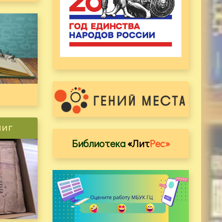
ниг
Библиотека
«Лит
Рес»