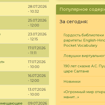
28.07.2026
Популярное соде
- 10:32
25.07.2026
За сегодня:
- 12:00
е
23.07.2026
Гордость библиотеки 
- 12:15
раритеты: English-Hind
Pocket Vocabulary
17.07.2026
- 11:11
Ловушки виртуально
ел»
17.07.2026
190 лет сказке А.С. П
- 10:00
царе Салтане
16.07.2026
- 12:00
Новинки
13.07.2026
«Огромный мир откры
- 10:00
манит…»
возмещающее
09.07.2026