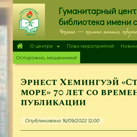
Перейти
Гуманитарный цент
к
основному
библиотека имени 
содержанию
Чтение — только начало, творч
О центре
План мероприятий
Новин
Осторожно, мошенники!
Эрнест Хемингуэй «С
море» 70 лет со време
публикации
Опубликовано 16/09/2022 12:00