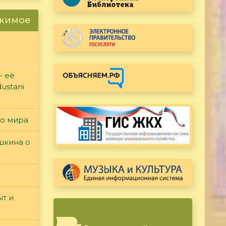
ржимое
- её
ustani
го мира
ушкина о
т и