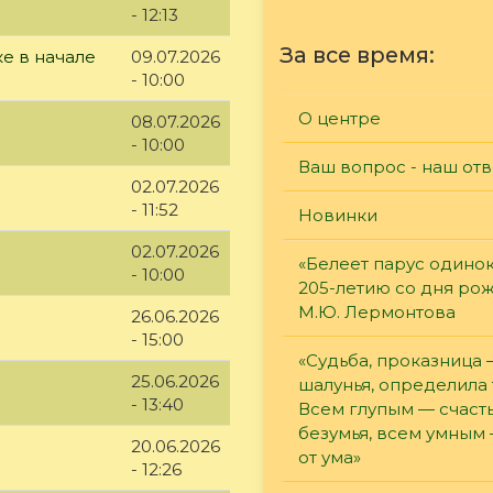
- 12:13
За все время:
е в начале
09.07.2026
- 10:00
О центре
08.07.2026
- 10:00
Ваш вопрос - наш отв
02.07.2026
- 11:52
Новинки
02.07.2026
«Белеет парус одинок
- 10:00
205-летию со дня ро
М.Ю. Лермонтова
26.06.2026
- 15:00
«Судьба, проказница
25.06.2026
шалунья, определила 
- 13:40
Всем глупым — счасть
безумья, всем умным
20.06.2026
от ума»
- 12:26