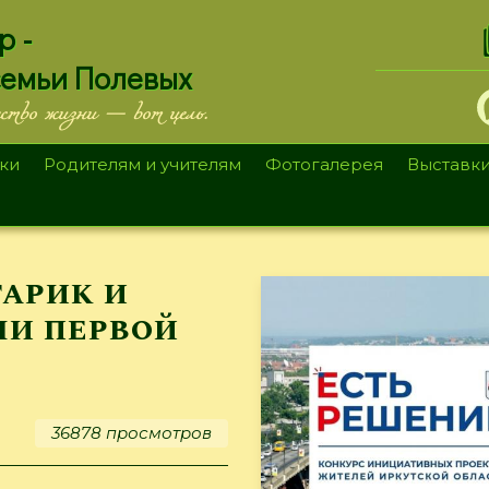
.
р -
семьи Полевых
ество жизни — вот цель.
ки
Родителям и учителям
Фотогалерея
Выставк
тарик и
ни первой
36878 просмотров