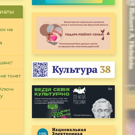
иалы
ок на
а
шанс!
 не тонет
«Ключ»
ду