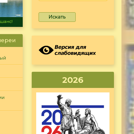
Искать
не тонет
лереи
ный
2026
ии