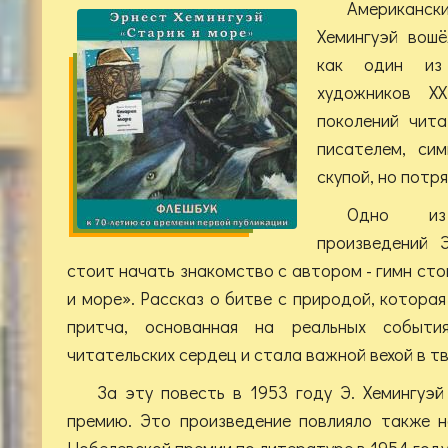
Американс
Хемингуэй вош
как один из
художников XX
поколений чит
писателем, си
скупой, но потр
Одно из
произведений Э
стоит начать знакомство с автором - гимн сто
и море». Рассказ о битве с природой, которая
притча, основанная на реальных события
читательских сердец и стала важной вехой в т
За эту повесть в 1953 году Э. Хемингуэ
премию. Это произведение повлияло также 
Нобелевской премии по литературе в 1954 году