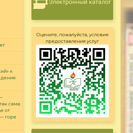
Оцените, пожалуйста, условия
предоставления услуг
ет
ий» к
ждения
 —
так сама:
е от
 — горе