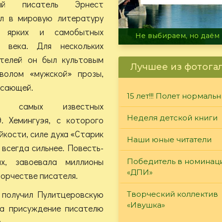
кий писатель Эрнест
ёл в мировую литературу
 ярких и самобытных
В огне не горит, в воде 
 века. Для нескольких
ателей он был культовым
Лучшее из фотога
мволом «мужской» прозы,
ясающей.
15 лет!!! Полет нормаль
 самых известных
Неделя детской книги
. Хемингуэя, с которого
йкости, силе духа «Старик
Наши юные читатели
 всегда сильнее. Повесть-
х, завоевала миллионы
Победитель в номинац
«ДПИ»
ворчестве писателя.
й получил Пулитцеровскую
Творческий коллектив
«Ивушка»
на присуждение писателю
.