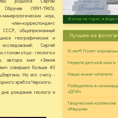
лю) родился Сергей
 Обручев (1891-1965),
-минералогических наук,
В огне не горит, в воде 
член-корреспондент
 СССР, общепризнанный
Лучшее из фотога
ихся географических и
 исследований. Сергей
15 лет!!! Полет нормаль
о стопам отца - геолога и
а, автора книг «Земля
Неделя детской книги
ович совершил больше 40
цбергена. На его счету -
Наши юные читатели
горного хребта Черского.
Победитель в номинац
 дня рождения геолога и
«ДПИ»
Творческий коллектив
«Ивушка»