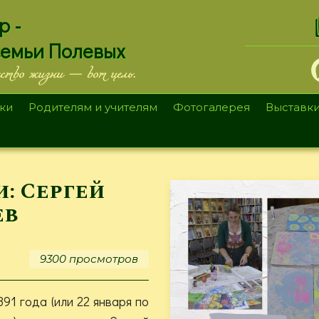
.
р -
семьи Полевых
ество жизни — вот цель.
ки
Родителям и учителям
Фотогалерея
Выставк
: Сергей
ев
9300 просмотров
91 года (или 22 января по