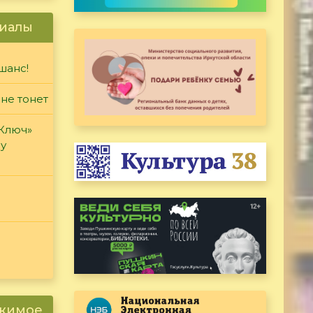
иалы
шанс!
 не тонет
«Ключ»
ду
ржимое