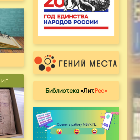
ниг
Библиотека
«Лит
Рес»