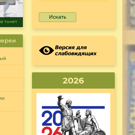
Искать
не тонет
лереи
ный
2026
ии