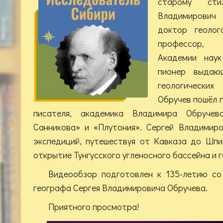
старому сти
Владимирович
доктор геолого
профессор, 
Академии наук
пионер выдающ
геологических
Обручев пошёл п
писателя, академика Владимира Обручев
Санникова» и «Плутония». Сергей Владимир
экспедиций, путешествуя от Кавказа до Шпи
открытие Тунгусского угленосного бассейна и 
Видеообзор подготовлен к 135-летию со
географа Сергея Владимировича Обручева.
Приятного просмотра!