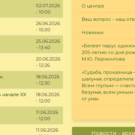
02.07.2026
О центре
- 10:00
Ваш вопрос - наш отв
26.06.2026
- 15:00
Новинки
25.06.2026
«Белеет парус одинок
- 13:40
205-летию со дня ро
М.Ю. Лермонтова
20.06.2026
- 12:26
«Судьба, проказница
н.
18.06.2026
шалунья, определила 
- 12:30
Всем глупым — счасть
безумья, всем умным
 начале XX
18.06.2026
от ума»
- 12:00
11.06.2026
- 12:00
11.06.2026
Новости - арх