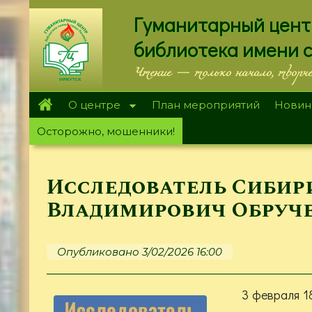
Перейти
Гуманитарный цент
к
основному
библиотека имени 
содержанию
Чтение — только начало, творч
О центре
План мероприятий
Новин
Осторожно, мошенники!
Исследователь Сибири
Владимирович Обруч
Опубликовано 3/02/2026 16:00
3 февраля 18