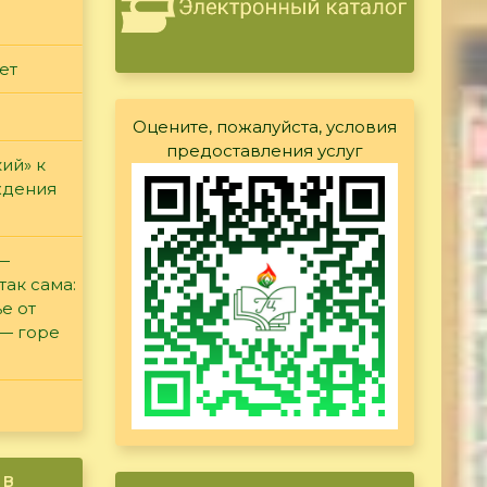
ет
Оцените, пожалуйста, условия
предоставления услуг
ий» к
ждения
 —
так сама:
е от
 — горе
ив