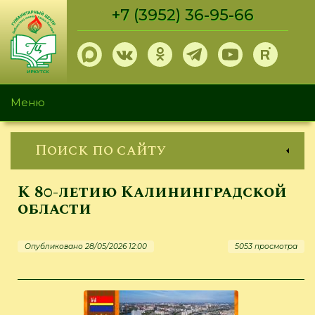
Перейти
+7 (3952) 36-95-66
к
основному
содержанию
Меню
Поиск по сайту
К 80-летию Калининградской
области
Опубликовано 28/05/2026 12:00
5053 просмотра