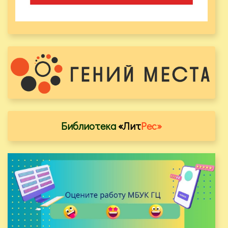
Библиотека
«Лит
Рес»