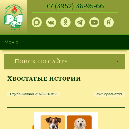
Перейти
+7 (3952) 36-95-66
к
основному
содержанию
Меню
Поиск по сайту
Хвостатые истории
Опубликовано 2/07/2026 11:52
3973 просмотра