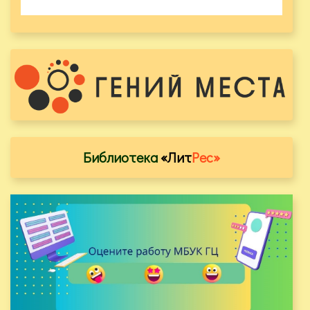
Библиотека
«Лит
Рес»