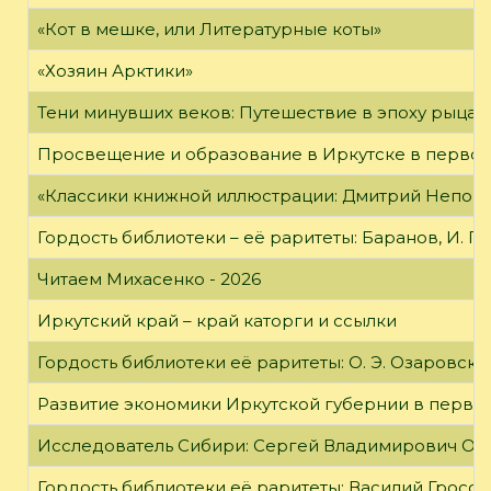
«Кот в мешке, или Литературные коты»
«Хозяин Арктики»
Тени минувших веков: Путешествие в эпоху рыцар
Просвещение и образование в Иркутске в первой
«Классики книжной иллюстрации: Дмитрий Непомн
Гордость библиотеки – её раритеты: Баранов, И. Г
Читаем Михасенко - 2026
Иркутский край – край каторги и ссылки
Гордость библиотеки её раритеты: О. Э. Озаровская 
Развитие экономики Иркутской губернии в первой
Исследователь Сибири: Сергей Владимирович Об
Гордость библиотеки её раритеты: Василий Гроссм