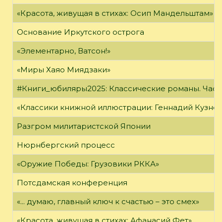
«Красота, живущая в стихах: Осип Мандельштам»
Основание Иркутского острога
«Элементарно, Ватсон!»
«Миры Хаяо Миядзаки»
#Книги_юбиляры2025: Классические романы. Часть
«Классики книжной иллюстрации: Геннадий Кузне
Разгром милитаристской Японии
Нюрнбергский процесс
«Оружие Победы: Грузовики РККА»
Потсдамская конференция
«... думаю, главный ключ к счастью – это смех»
«Красота, живущая в стихах: Афанасий Фет»