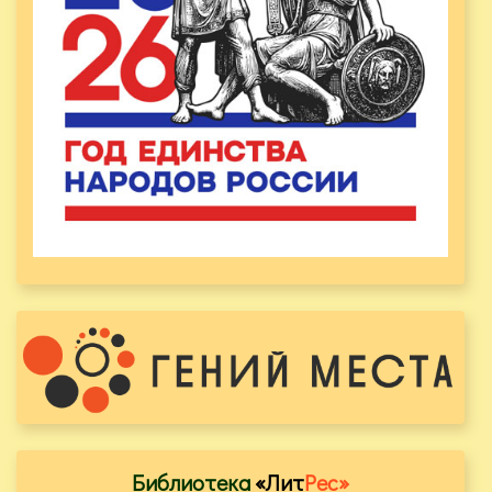
Библиотека
«Лит
Рес»