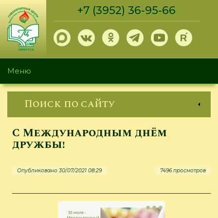
Перейти
+7 (3952) 36-95-66
к
основному
содержанию
Меню
Поиск по сайту
С Международным днём
дружбы!
Опубликовано 30/07/2021 08:29
7496 просмотров