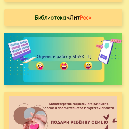
Библиотека
«Лит
Рес»