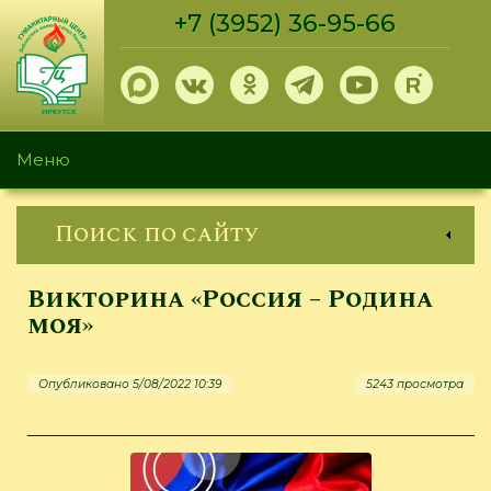
Перейти
+7 (3952) 36-95-66
к
основному
содержанию
Меню
Поиск по сайту
Викторина «Россия – Родина
моя»
Опубликовано 5/08/2022 10:39
5243 просмотра