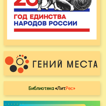
Библиотека
«Лит
Рес»