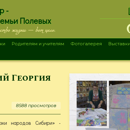
.
р -
семьи Полевых
ество жизни — вот цель.
ки
Родителям и учителям
Фотогалерея
Выставк
й Георгия
8588 просмотров
зки народов Сибири» -