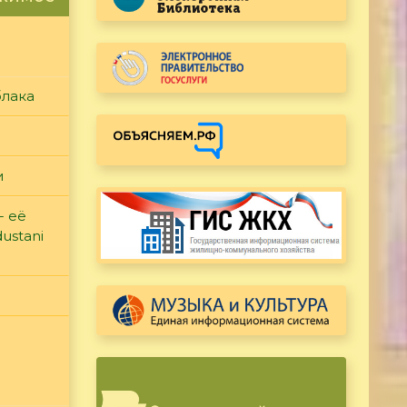
блака
и
- её
ustani