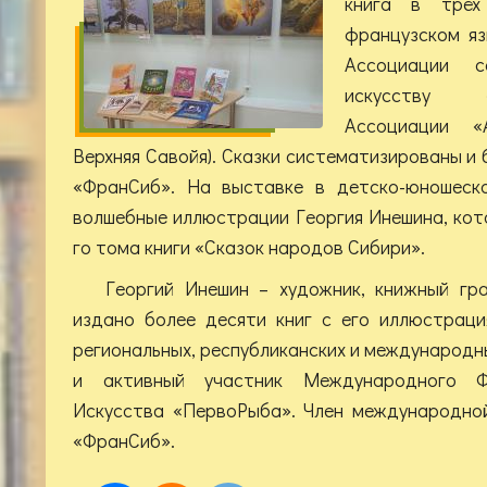
книга в трё
французском яз
Ассоциации с
искусству 
Ассоциации «А
Верхняя Савойя). Сказки систематизированы и
«ФранСиб». На выставке в детско-юношеск
волшебные иллюстрации Георгия Инешина, кот
го тома книги «Сказок народов Сибири».
Георгий Инешин – художник, книжный гр
издано более десяти книг с его иллюстраци
региональных, республиканских и международн
и активный участник Международного Ф
Искусства «ПервоРыба». Член международно
«ФранСиб».