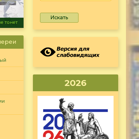
Искать
ammer
лереи
ный
2026
ии