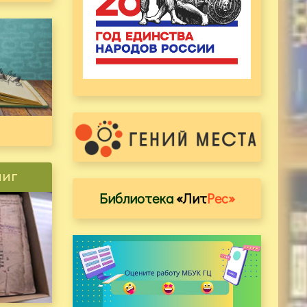
ниг
Библиотека
«Лит
Рес»