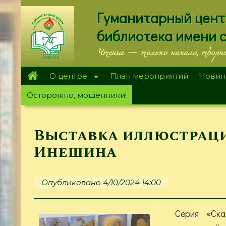
Перейти
Гуманитарный цент
к
основному
библиотека имени 
содержанию
Чтение — только начало, творч
О центре
План мероприятий
Новин
Осторожно, мошенники!
Выставка иллюстраци
Инешина
Опубликовано 4/10/2024 14:00
Серия «Ска