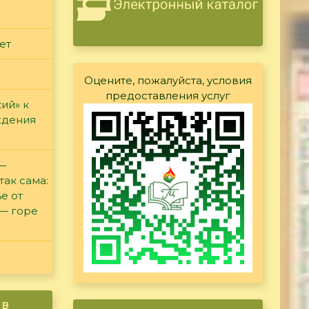
ет
Оцените, пожалуйста, условия
предоставления услуг
ий» к
ждения
 —
так сама:
е от
 — горе
ив