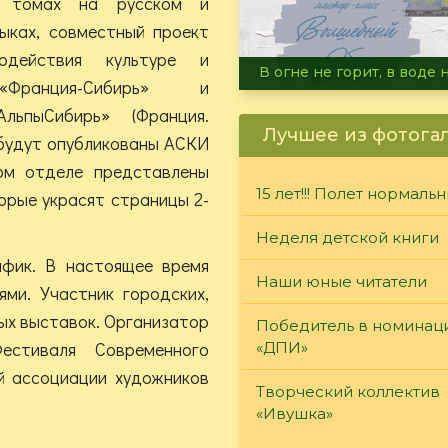
х томах на русском и
ыках, совместный проект
одействия культуре и
Летние турниры Warh
«Франция-Сибирь» и
льпыСибирь» (Франция.
Лучшее из фотога
 будут опубликованы АСКИ
ом отделе представлены
15 лет!!! Полет нормаль
орые украсят страницы 2-
Неделя детской книги
афик. В настоящее время
Наши юные читатели
ями. Участник городских,
ых выставок. Организатор
Победитель в номинац
естиваля Современного
«ДПИ»
й ассоциации художников
Творческий коллектив
«Ивушка»