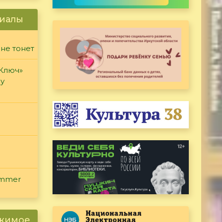
иалы
 не тонет
«Ключ»
ду
ammer
ржимое