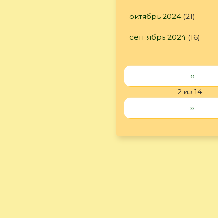
октябрь 2024
(21)
сентябрь 2024
(16)
‹‹
2 из 14
››