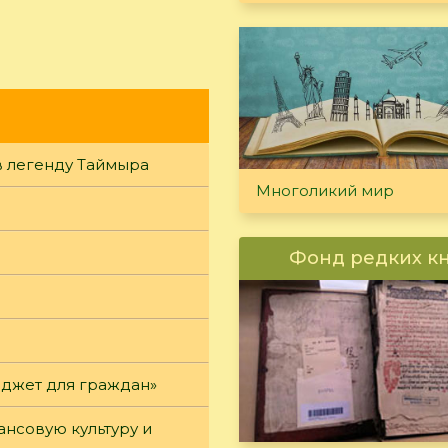
в легенду Таймыра
Многоликий мир
Фонд редких к
юджет для граждан»
нсовую культуру и