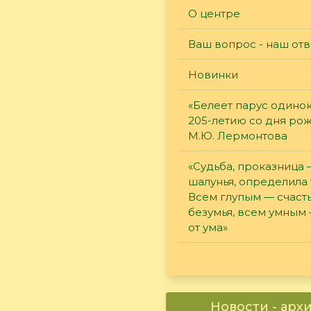
О центре
Ваш вопрос - наш отв
Новинки
«Белеет парус одинок
205-летию со дня ро
М.Ю. Лермонтова
«Судьба, проказница
шалунья, определила 
Всем глупым — счасть
безумья, всем умным
от ума»
Новости - арх