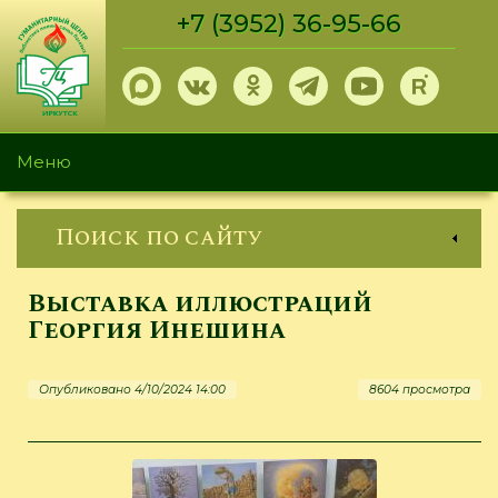
Перейти
+7 (3952) 36-95-66
к
основному
содержанию
Меню
Поиск по сайту
Выставка иллюстраций
Георгия Инешина
Опубликовано 4/10/2024 14:00
8604 просмотра