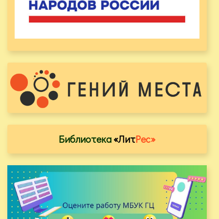
Библиотека
«Лит
Рес»