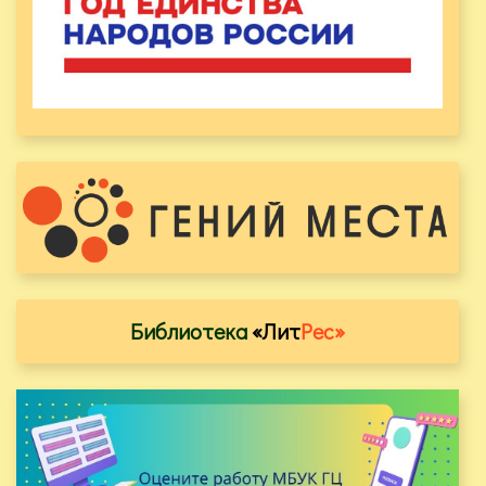
Библиотека
«Лит
Рес»