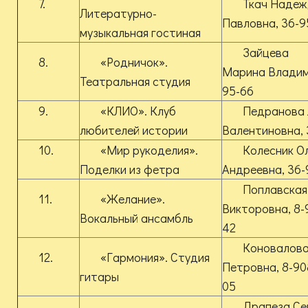
7.
Ткач Наде
Литературно-
Павловна, 36-9
музыкальная гостиная
Зайцева
8.
«Родничок».
Марина Владим
Театральная студия
95-66
9.
«КЛИО». Клуб
Педранова
любителей истории
Валентиновна, 
10.
«Мир рукоделия».
Колесник О
Поделки из фетра
Андреевна, 36-
Поплавская
11.
«Желание».
Викторовна, 8-
Вокальный ансамбль
42
Коновалова
12.
«Гармония». Студия
Петровна, 8-90
гитары
05
Драпеза Се