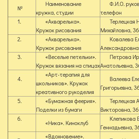
Наименование
Ф.И.О. руко
№
кружка, студии
телефон
1.
«Акварелька».
Терлецкая 
Кружок рисования
Михайловна, 36
2.
«Акварелька».
Ковалева Е
Кружок рисования
Александровна,
3.
«Веселые петельки».
Петрова И
Кружок вязания на спицах
Анатольевна, 3
«Арт-терапия для
4.
Валеева Ел
школьников». Кружок
Григорьевна, 3
креативного рукоделия
5.
«Бумажная феерия».
Терлецкая 
Поделки из бумаги
Викторовна, 36
6.
Клепикова 
«Ника». Киноклуб
Геннадьевна, 3
«Вдохновение».