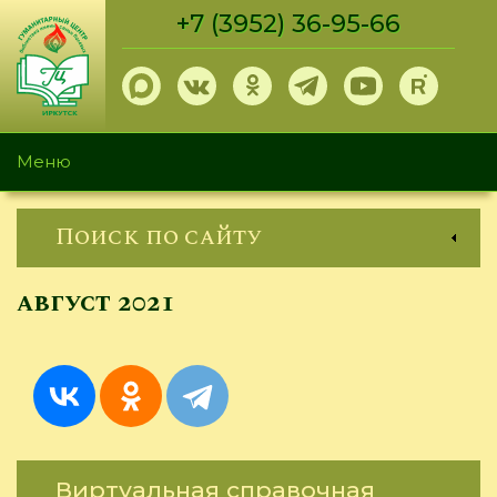
Перейти
+7 (3952) 36-95-66
к
основному
содержанию
Меню
Поиск по сайту
август 2021
Виртуальная справочная