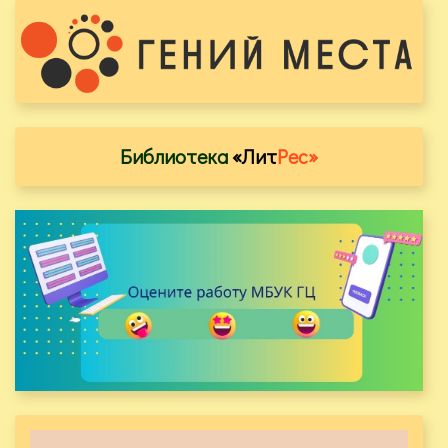
Библиотека
«Лит
Рес»