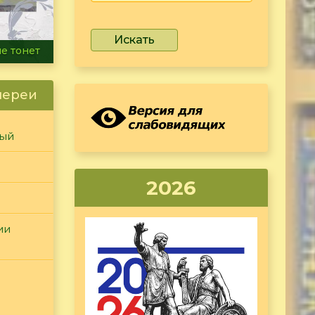
Искать
ammer
лереи
ный
2026
ии