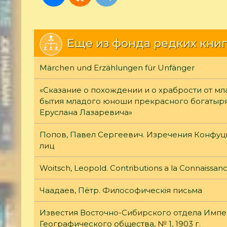
Еще из фонда редких книг
Märchen und Erzählungen für Unfänger
«Сказание о похождении и о храбрости от мл
бытия младого юноши прекрасного богатыря
Еруслана Лазаревича»
Попов, Павел Сергеевич. Изречения Конфуци
лиц
Woitsch, Leopold. Contributions a la Connaissa
Чаадаев, Пётр. Философическiя письма
Известия Восточно-Сибирского отдела Импе
Географического общества, № 1, 1903 г.