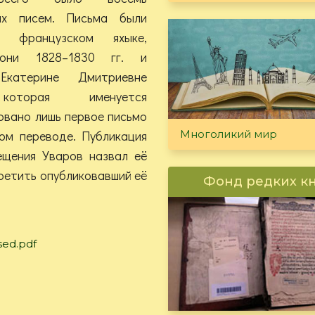
их писем. Письма были
 французском яхыке,
они 1828–1830 гг. и
Екатерине Дмитриевне
которая именуется
овано лишь первое письмо
ком переводе. Публикация
Многоликий мир
ещения Уваров назвал её
ретить опубликовавший её
Фонд редких к
sed.pdf