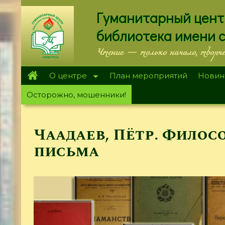
Перейти
Гуманитарный цент
к
основному
библиотека имени 
содержанию
Чтение — только начало, творч
О центре
План мероприятий
Новин
Осторожно, мошенники!
Чаадаев, Пётр. Филос
письма