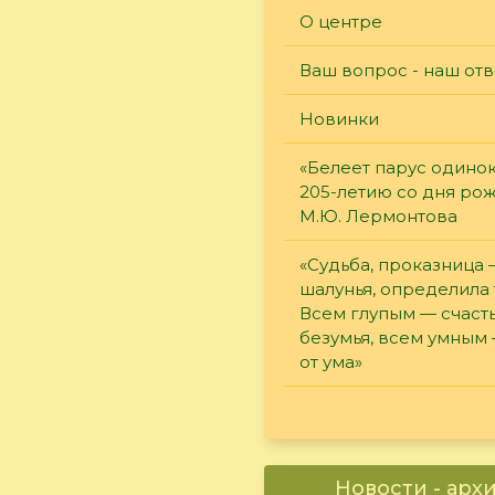
О центре
Ваш вопрос - наш отв
Новинки
«Белеет парус одинок
205-летию со дня ро
М.Ю. Лермонтова
«Судьба, проказница
шалунья, определила 
Всем глупым — счасть
безумья, всем умным
от ума»
Новости - арх