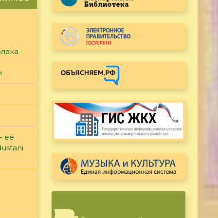
блака
и
- её
ustani