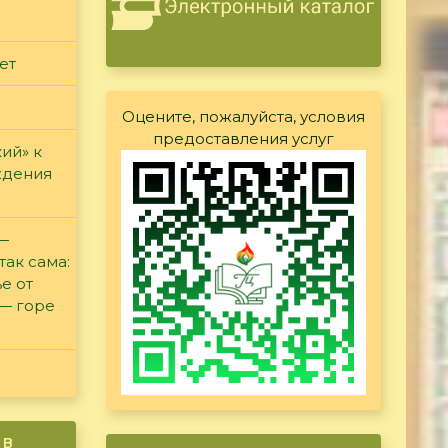
ет
Оцените, пожалуйста, условия
предоставления услуг
ий» к
ждения
 —
так сама:
е от
 — горе
ив