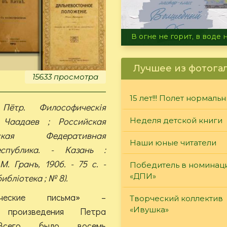
Летние турниры Warh
Лучшее из фотога
15633 просмотра
15 лет!!! Полет нормаль
 Пётр. Философическiя
 Чаадаев ; Российская
Неделя детской книги
ческая Федеративная
Наши юные читатели
еспублика. - Казань :
М. Гранъ, 1906. - 75 с. -
Победитель в номинац
«ДПИ»
иблiотека ; № 8).
фические письма» –
Творческий коллектив
«Ивушка»
 произведения Петра
Всего было восемь