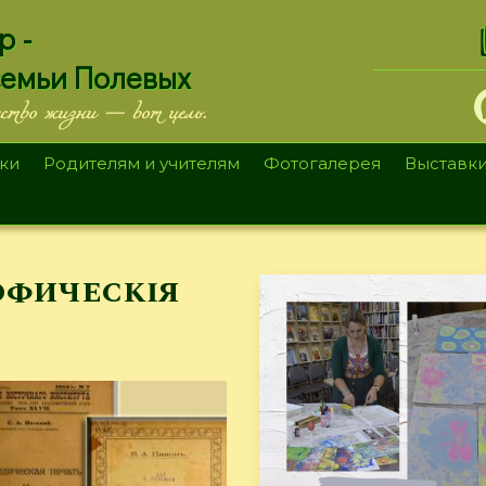
.
р -
семьи Полевых
ество жизни — вот цель.
ки
Родителям и учителям
Фотогалерея
Выставк
офическiя