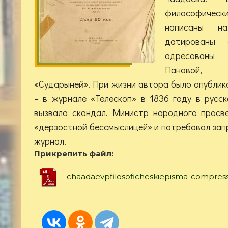
философическ
написаны на
датированы 
адресованы 
Пановой, 
«Сударыней». При жизни автора было опублик
– в журнале «Телескоп» в 1836 году в русс
вызвала скандал. Министр народного просв
«дерзостной бессмыслицей» и потребовал зап
журнал.
Прикрепить файл:
chaadaevpfilosoficheskiepisma-compres