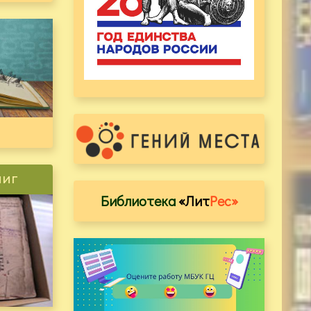
ниг
Библиотека
«Лит
Рес»