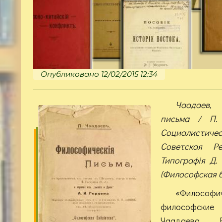
Опубликовано 12/02/2015 12:34
Чаадаев,
письма / П.
Социалисти
Советская Р
Типографiя Д. 
(Философская б
«Филосо
философские
Чаадаева. 