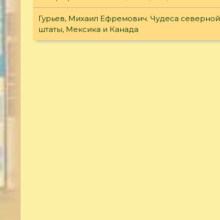
Гурьев, Михаил Ефремович. Чудеса северно
штаты, Мексика и Канада