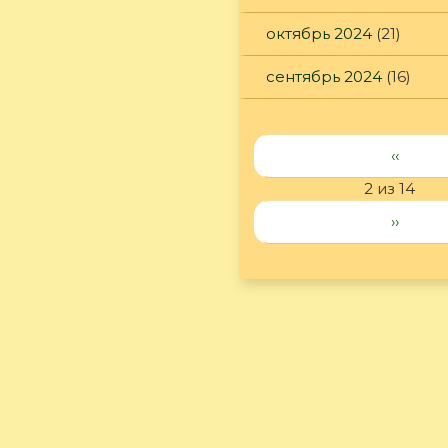
октябрь 2024
(21)
сентябрь 2024
(16)
‹‹
2 из 14
››