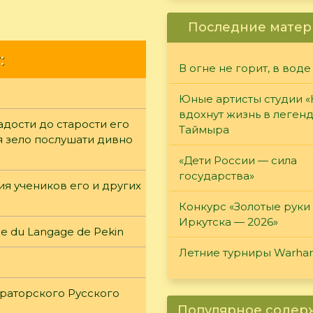
Последние матер
:
В огне не горит, в воде
Юные артисты студии 
вдохнут жизнь в леген
адости до старости его
Таймыра
 зело послушати дивно
«Дети России — сила
государства»
я учеников его и других
Конкурс «Золотые руки
Иркутска — 2026»
nce du Langage de Pekin
Летние турниры Warh
раторского Русского
Популярное соде