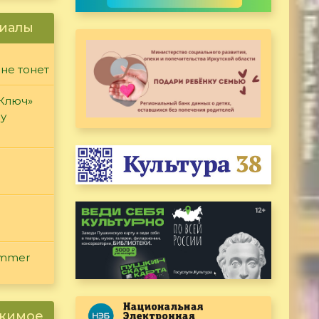
иалы
 не тонет
«Ключ»
ду
ammer
ржимое