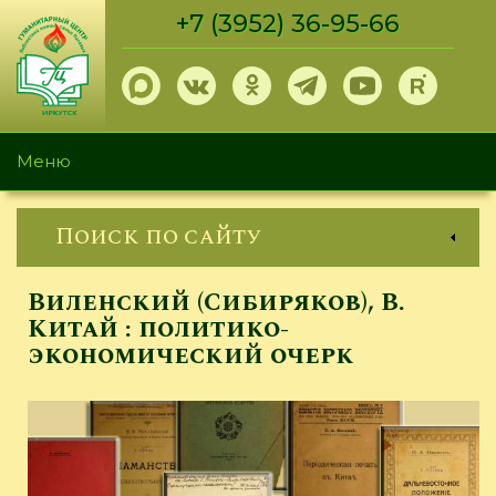
Перейти
+7 (3952) 36-95-66
к
основному
содержанию
Меню
Поиск по сайту
Виленский (Сибиряков), В.
Китай : политико-
экономический очерк