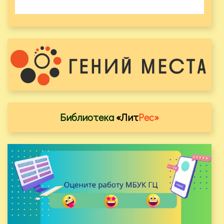
Библиотека
«Лит
Рес»