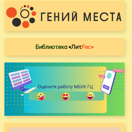
Библиотека
«Лит
Рес»