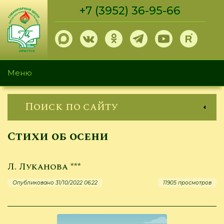
Перейти
+7 (3952) 36-95-66
к
основному
содержанию
Меню
Поиск по сайту
Стихи об осени
Л. Луканова ***
Опубликовано 31/10/2022 06:22
11905 просмотров