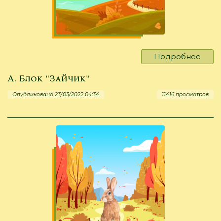
Подробнее
о
А.
А. Блок "Зайчик"
Твар
"Лес
Опубликовано 23/03/2022 04:34
11416 просмотров
осен