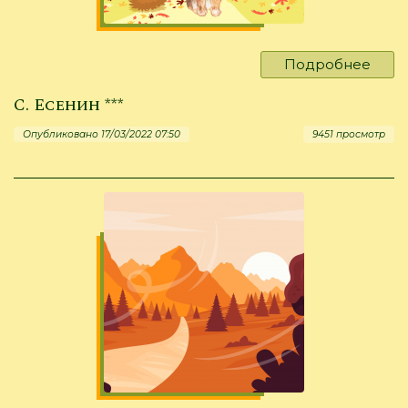
Подробнее
о
А.
С. Есенин ***
Блок
"Зай
Опубликовано 17/03/2022 07:50
9451 просмотр