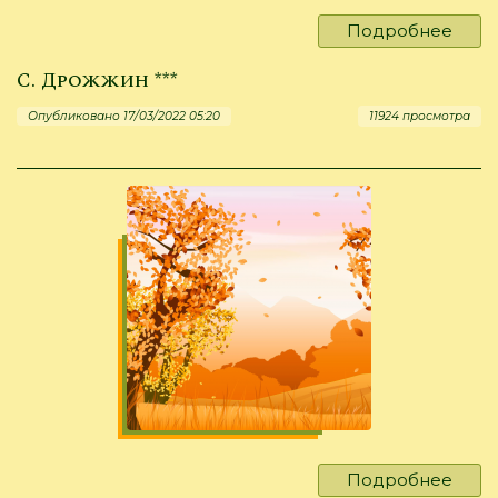
Подробнее
о
С.
С. Дрожжин ***
Есен
***
Опубликовано 17/03/2022 05:20
11924 просмотра
Подробнее
о