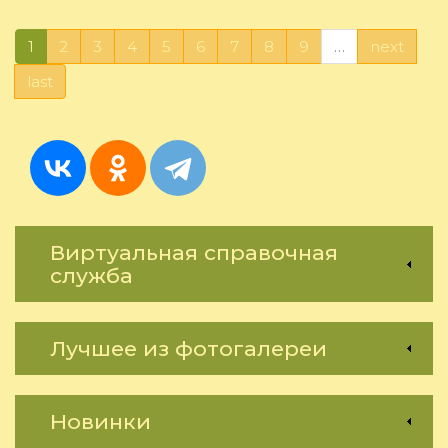
С.
Дро
1
2
3
4
5
6
7
8
9
…
next
***
last
Виртуальная справочная
служба
Лучшее из фотогалереи
Новинки