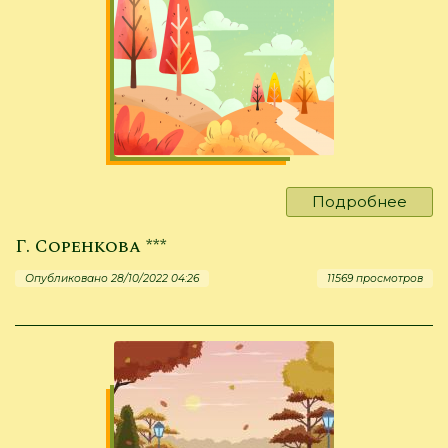
Подробнее
о
И.
Г. Соренкова ***
Вино
"Осе
Опубликовано 28/10/2022 04:26
11569 просмотров
в
парк