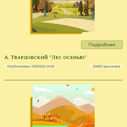
Подробнее
о
Г.
А. Твардовский "Лес осенью"
Соре
***
Опубликовано 1/09/2022 04:52
20063 просмотра