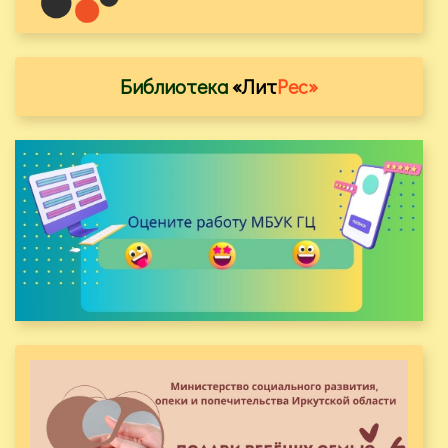
Библиотека
«Лит
Рес»