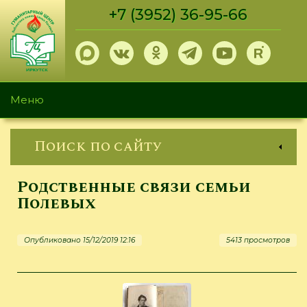
Перейти
+7 (3952) 36-95-66
к
основному
содержанию
Меню
Поиск по сайту
Родственные связи семьи
Полевых
Опубликовано 15/12/2019 12:16
5413 просмотров