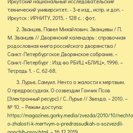
Иркутский национальный исследовательский
технический университет. - 3-е изд., испр. и доп. -
Иркутск : ИРНИТУ, 2015. - 128 с. : фот.
2. Званцев, Павел Михайлович. Званцевы / П.
М. Званцев // Дворянский календарь : справочная
родословная книга российского дворянства /
Санкт-Петербургское Дворянское собрание. –
Санкт-Петербург : Изд-во РБИЦ «БЛИЦ», 1996. –
Тетрадь 1. - С. 62-68.
3. Лурье, Самуил. Нечто о жалости к мертвым.
О предрассудках. О созвездии Гончих Псов
[Электронный ресурс] / С. Лурье // Звезда. – 2010. –
№ 10. – Режим доступа:
https://magazines.gorky.media/zvezda/2010/10/nechto
o-zhalosti-k-mertvym-o-predrassudkah-o-sozvezdii-
gonchih-psov.html
. – 16.12.2019.