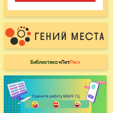
Библиотека
«Лит
Рес»