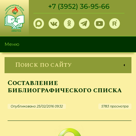
Перейти
+7 (3952) 36-95-66
к
основному
содержанию
Меню
Поиск по сайту
Составление
библиографического списка
Опубликовано 25/02/2016 09:32
5783 просмотра