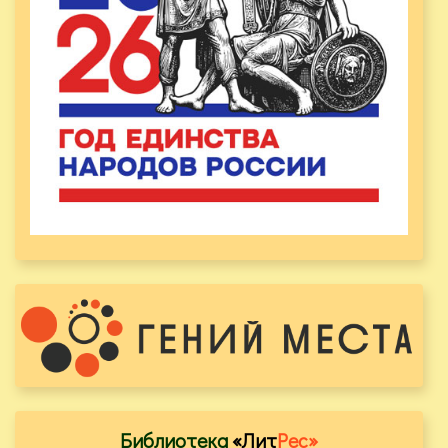
Библиотека
«Лит
Рес»