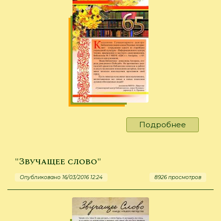
Подробнее
о
С
Днем
рождени
"Звучащее слово"
коллеги!
Опубликовано 16/03/2016 12:24
8926 просмотров