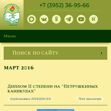
Перейти
+7 (3952) 36-95-66
к
основному
содержанию
Меню
Поиск по сайту
март 2016
Диплом II степени на "Петрушкиных
каникулах"
Опубликовано 31/03/2016 13:15
7044 просмотра