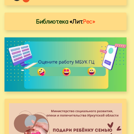
Библиотека
«Лит
Рес»