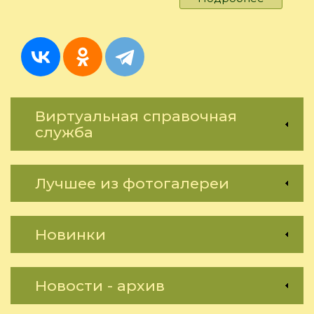
С
праздни
Весны,
милые
женщин
Виртуальная справочная
служба
Лучшее из фотогалереи
Новинки
Новости - архив