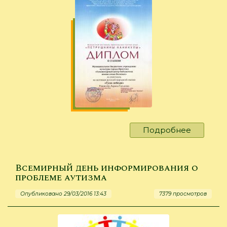
Подробнее
о
Диплом
II
степени
Всемирный день информирования о
на
проблеме аутизма
"Петруш
Опубликовано 29/03/2016 13:43
7379 просмотров
каникула