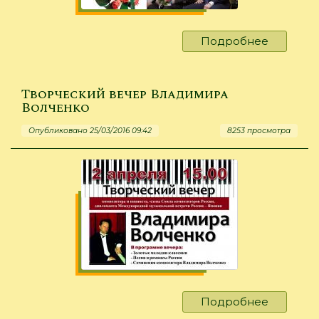
Подробнее
о
Борису
Демьяно
-
Творческий вечер Владимира
100
Волченко
лет!
Опубликовано 25/03/2016 09:42
8253 просмотра
Подробнее
о
Творчес