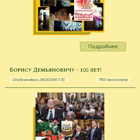
Подробнее
о
"Петруш
каникул
Борису Демьяновичу - 100 лет!
Опубликовано 29/03/2016 11:35
7913 просмотров