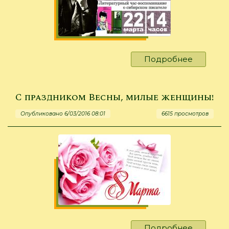
Подробнее
о
"Роман
с
жизнью"
С праздником Весны, милые женщины!
Опубликовано 6/03/2016 08:01
6615 просмотров
Подробнее
о