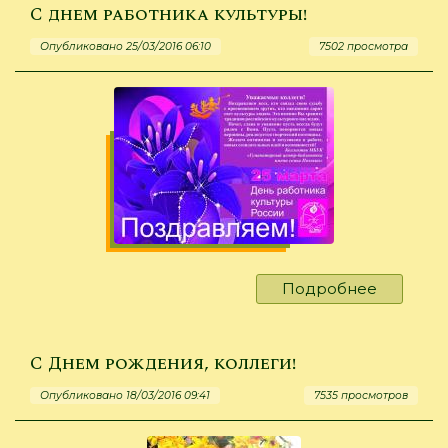
величие
С днем работника культуры!
Байкала
Опубликовано 25/03/2016 06:10
7502 просмотра
Подробнее
о
С
днем
работни
С Днем рождения, коллеги!
культуры
Опубликовано 18/03/2016 09:41
7535 просмотров