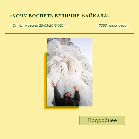
вечер
Владим
«Хочу воспеть величие Байкала»
Волченк
Опубликовано 25/03/2016 06:11
7383 просмотра
Подробнее
о
«Хочу
воспеть