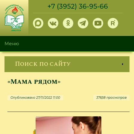
Перейти
+7 (3952) 36-95-66
к
основному
содержанию
Меню
Поиск по сайту
«Мама рядом»
Опубликовано 27/11/2022 11:00
37658 просмотров