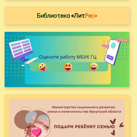
Библиотека
«Лит
Рес»