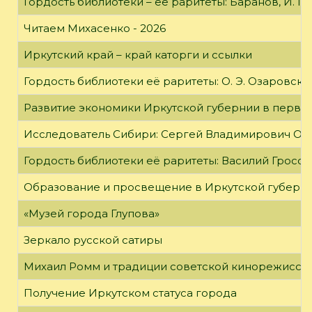
Гордость библиотеки – её раритеты: Баранов, И. Г
Читаем Михасенко - 2026
Иркутский край – край каторги и ссылки
Гордость библиотеки её раритеты: О. Э. Озаровская 
Развитие экономики Иркутской губернии в первой
Исследователь Сибири: Сергей Владимирович Об
Гордость библиотеки её раритеты: Василий Гроссм
Образование и просвещение в Иркутской губернии
«Музей города Глупова»
Зеркало русской сатиры
Михаил Ромм и традиции советской кинорежиссу
Получение Иркутском статуса города