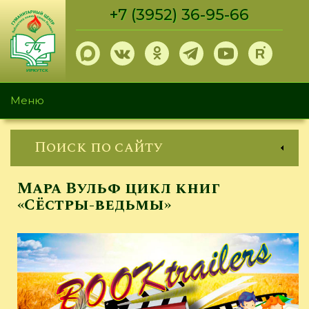
Перейти
+7 (3952) 36-95-66
к
основному
содержанию
Меню
Поиск по сайту
Мара Вульф цикл книг
«Сёстры-ведьмы»