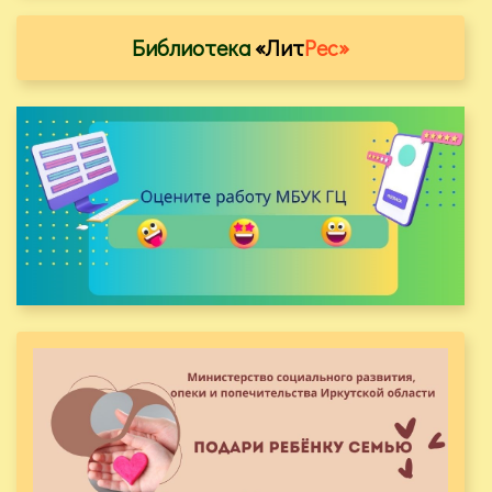
Библиотека
«Лит
Рес»