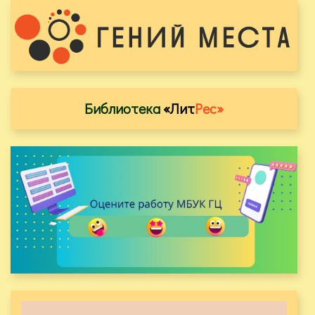
Библиотека
«Лит
Рес»