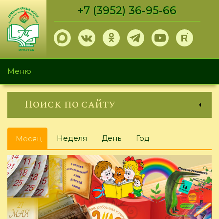
Перейти
+7 (3952) 36-95-66
к
основному
содержанию
Меню
Поиск по сайту
Главные
Неделя
День
Год
Месяц
(активная
вкладки
вкладка)