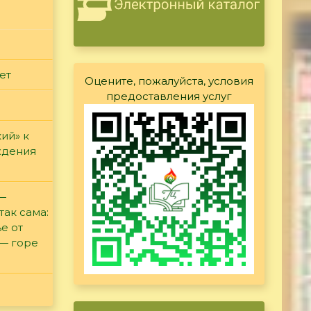
ет
Оцените, пожалуйста, условия
предоставления услуг
ий» к
ждения
 —
так сама:
е от
 — горе