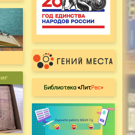
ниг
Библиотека
«Лит
Рес»