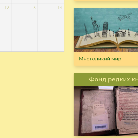
12
13
14
Многоликий мир
Фонд редких к