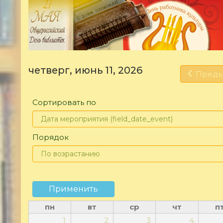
четверг, июнь 11, 2026
Пред
Сортировать по
Порядок
Применить
пн
вт
ср
чт
п
1
2
3
4