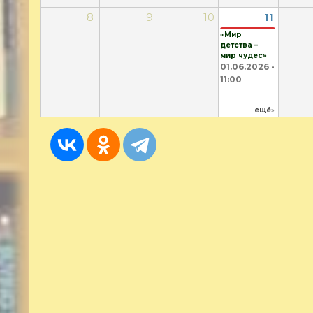
8
9
10
11
«Мир
детства –
мир чудес»
01.06.2026 -
11:00
ещё
»