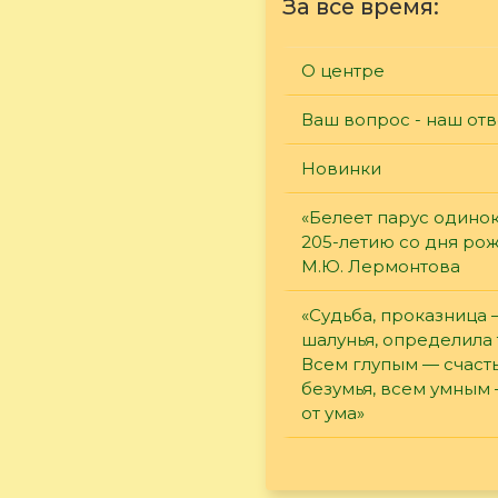
За все время:
О центре
Ваш вопрос - наш отв
Новинки
«Белеет парус одинок
205-летию со дня ро
М.Ю. Лермонтова
«Судьба, проказница
шалунья, определила 
Всем глупым — счасть
безумья, всем умным
от ума»