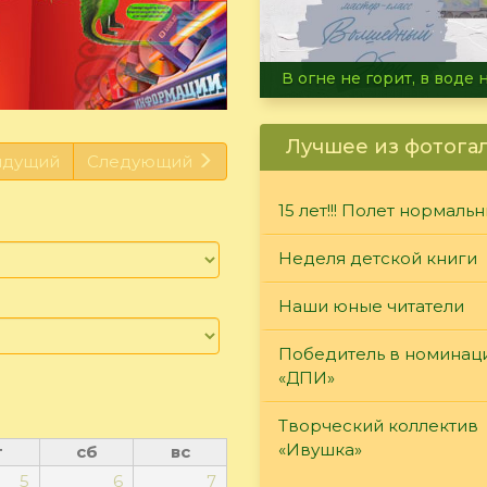
Летние турниры Warh
Лучшее из фотога
ыдущий
Следующий
15 лет!!! Полет нормаль
Неделя детской книги
Наши юные читатели
Победитель в номинац
«ДПИ»
Творческий коллектив
«Ивушка»
т
сб
вс
5
6
7