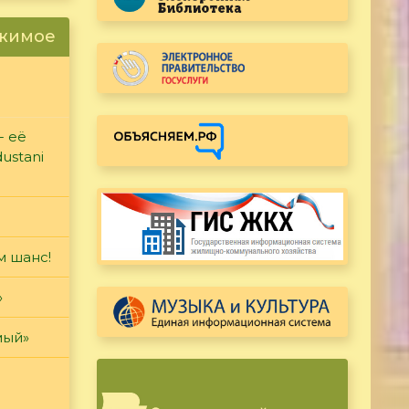
ржимое
- её
ustani
м шанс!
»
мый»