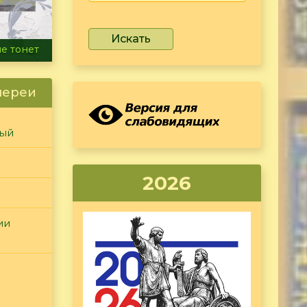
Искать
ammer
лереи
ный
2026
ии