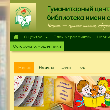
Перейти
Гуманитарный цент
к
основному
библиотека имени 
содержанию
Чтение — только начало, творч
О центре
План мероприятий
Новин
Осторожно, мошенники!
Главные
Неделя
День
Год
Месяц
(активная
вкладки
вкладка)