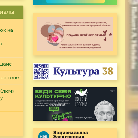
иалы
ок на
а
шанс!
 не тонет
«Ключ»
ду