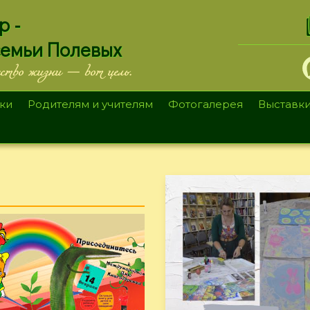
.
р -
семьи Полевых
ество жизни — вот цель.
ки
Родителям и учителям
Фотогалерея
Выставк