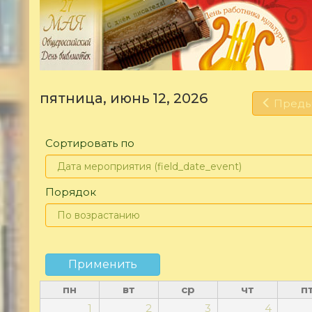
пятница, июнь 12, 2026
Пред
Сортировать по
Порядок
Применить
пн
вт
ср
чт
п
1
2
3
4