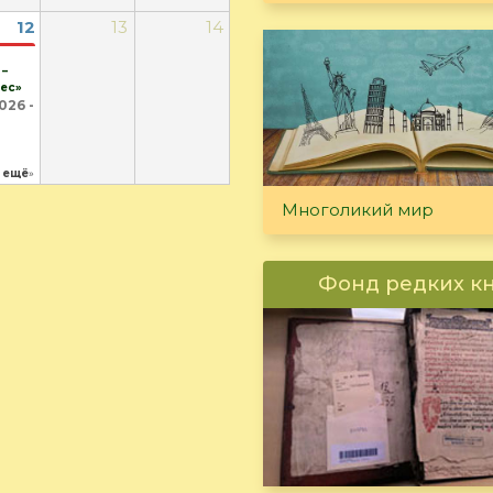
12
13
14
 –
ес»
026 -
ещё
»
Многоликий мир
Фонд редких к