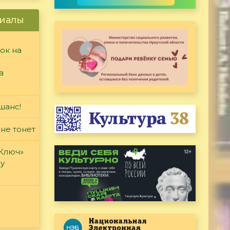
иалы
ок на
а
шанс!
 не тонет
«Ключ»
ду