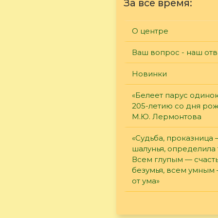
За все время:
О центре
Ваш вопрос - наш отв
Новинки
«Белеет парус одинок
205-летию со дня ро
М.Ю. Лермонтова
«Судьба, проказница
шалунья, определила 
Всем глупым — счасть
безумья, всем умным
от ума»