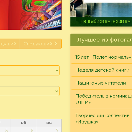
В огне не горит, в воде 
Лучшее из фотога
ыдущий
Следующий
15 лет!!! Полет нормаль
Неделя детской книги
Наши юные читатели
Победитель в номинац
«ДПИ»
Творческий коллектив
«Ивушка»
т
сб
вс
5
6
7