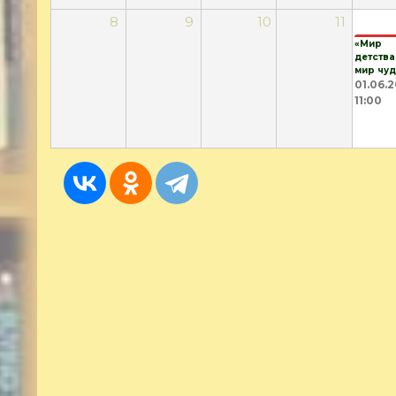
8
9
10
11
«Мир
детства
мир чуд
01.06.2
11:00