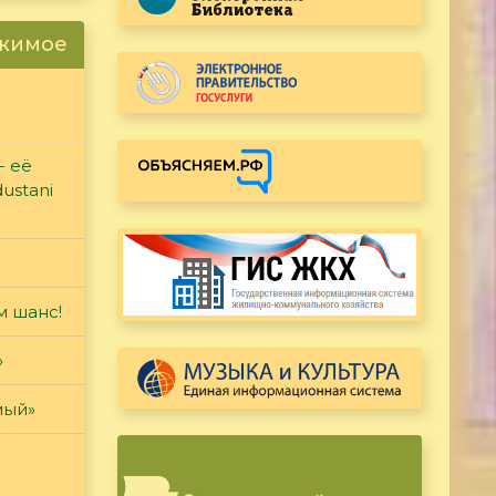
ржимое
- её
ustani
м шанс!
»
мый»