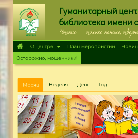
Перейти
Гуманитарный цент
к
основному
библиотека имени 
содержанию
Чтение — только начало, творч
О центре
План мероприятий
Новин
Осторожно, мошенники!
Главные
Неделя
День
Год
Месяц
(активная
вкладки
вкладка)