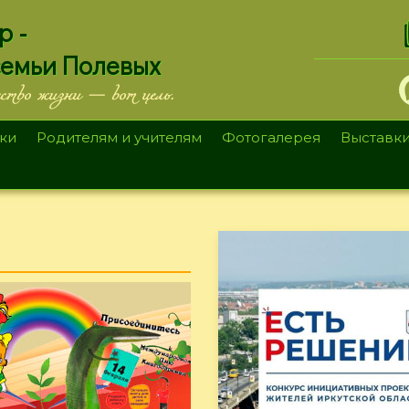
.
р -
семьи Полевых
ество жизни — вот цель.
ки
Родителям и учителям
Фотогалерея
Выставк