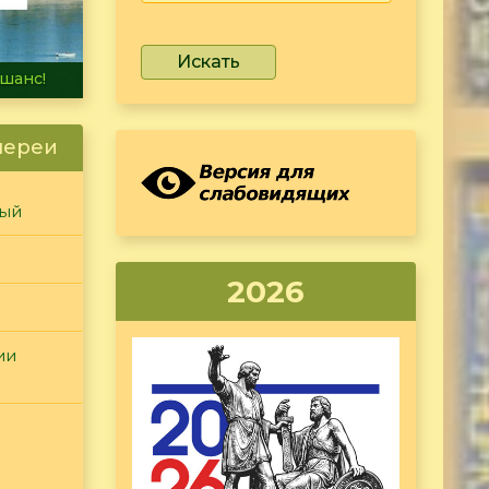
Искать
не тонет
лереи
ный
2026
ии