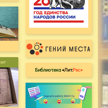
ниг
Библиотека
«Лит
Рес»