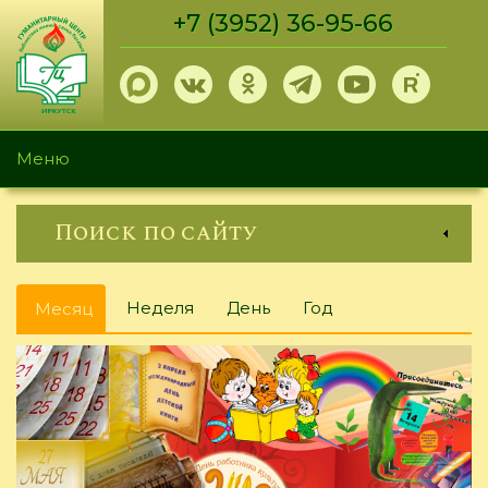
Перейти
+7 (3952) 36-95-66
к
основному
содержанию
Меню
Поиск по сайту
Главные
Неделя
День
Год
Месяц
(активная
вкладки
вкладка)