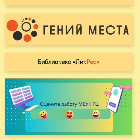
Библиотека
«Лит
Рес»