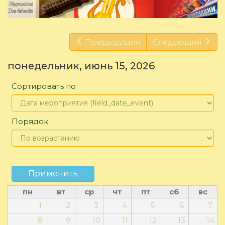
Предыдущий
Следующий
понедельник, июнь 15, 2026
Сортировать по
Порядок
Применить
пн
вт
ср
чт
пт
сб
вс
1
2
3
4
5
6
7
8
9
10
11
12
13
14