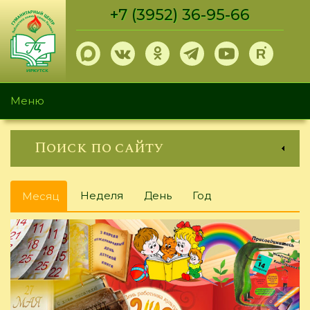
Перейти
+7 (3952) 36-95-66
к
основному
содержанию
Меню
Поиск по сайту
Главные
Неделя
День
Год
Месяц
(активная
вкладки
вкладка)