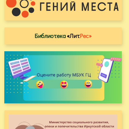
Библиотека
«Лит
Рес»