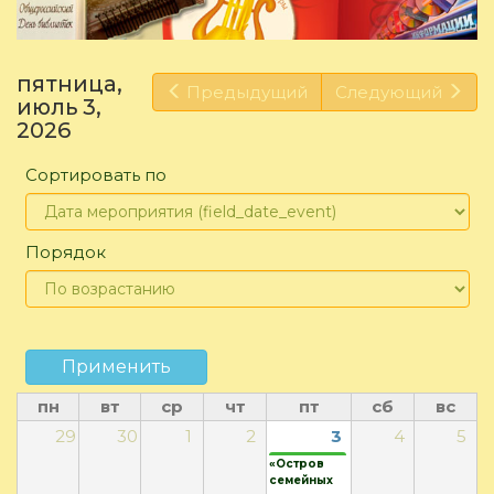
пятница,
Предыдущий
Следующий
июль 3,
2026
Сортировать по
Порядок
Применить
пн
вт
ср
чт
пт
сб
вс
29
30
1
2
3
4
5
«Остров
семейных