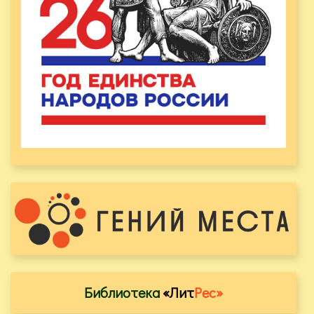
Библиотека
«Лит
Рес»