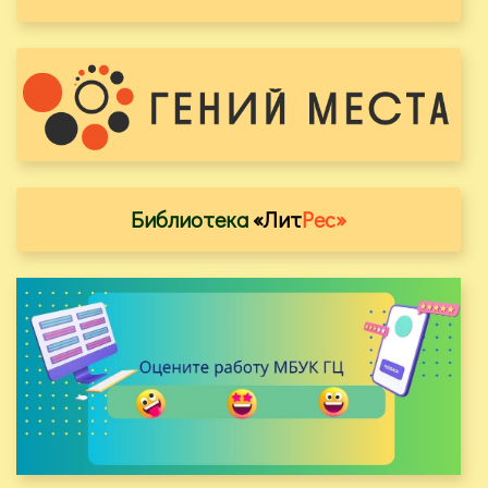
Библиотека
«Лит
Рес»