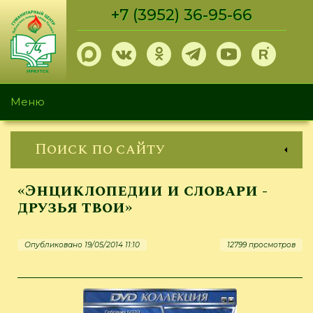
Перейти
+7 (3952) 36-95-66
к
основному
содержанию
Меню
Поиск по сайту
«Энциклопедии и словари -
друзья твои»
Опубликовано 19/05/2014 11:10
12799 просмотров