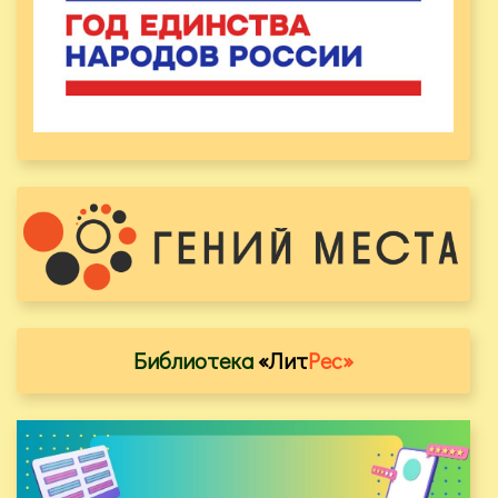
Библиотека
«Лит
Рес»