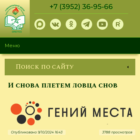
Перейти
+7 (3952) 36-95-66
к
основному
содержанию
Меню
Поиск по сайту
И снова плетем ловца снов
Опубликовано 9/10/2024 16:43
3788 просмотров