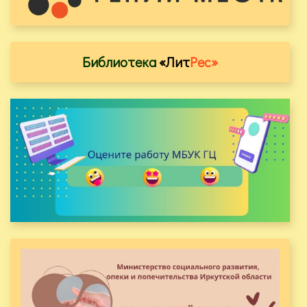
Библиотека
«Лит
Рес»