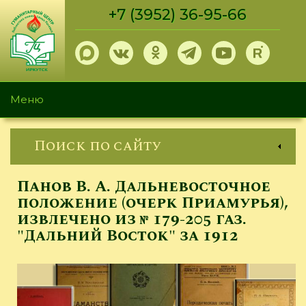
Перейти
+7 (3952) 36-95-66
к
основному
содержанию
Меню
Поиск по сайту
Панов В. А. Дальневосточное
положение (очерк Приамурья),
извлечено из № 179-205 газ.
"Дальний Восток" за 1912